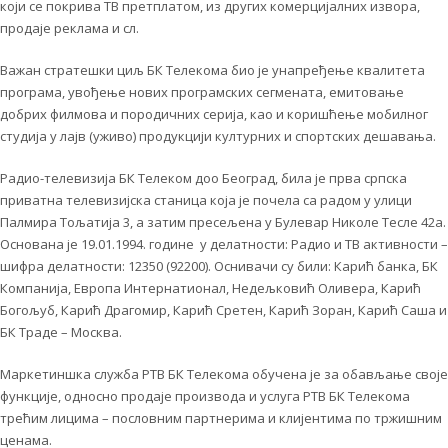
који се покрива ТВ претплатом, из других комерцијалних извора,
продаје реклама и сл.
Важан стратешки циљ БК Телекома био је унапређење квалитета
програма, увођење нових програмских сегмената, емитовање
добрих филмова и породичних серија, као и коришћење мобилног
студија у лајв (уживо) продукцији културних и спортских дешавања.
Радио-телевизија БК Телеком доо Београд, била је прва српска
приватна телевизијска станица која је почела са радом у улици
Палмира Тољатија 3, а затим пресељена у Булевар Николе Тесле 42а.
Основана је 19.01.1994. године у делатности: Радио и ТВ активности –
шифра делатности: 12350 (92200). Оснивачи су били: Карић банка, БК
Компанија, Европа Интернатионал, Недељковић Оливера, Карић
Богољуб, Карић Драгомир, Карић Сретен, Карић Зоран, Карић Саша и
БК Траде – Москва.
Маркетиншка служба РТВ БК Телекома обучена је за обављање своје
функције, односно продаје производа и услуга РТВ БК Телекома
трећим лицима – пословним партнерима и клијентима по тржишним
ценама.