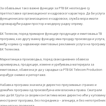
За обављање тако важне функције за РТВ БК неопходне су
претпоставке организационог и кадровског карактера. Да би услуга
функционисала организационо и кадровски, служба мора имати
одговарајући радни простор и модерну радну опрему.
БК Телеком, поред примарне функције продукције и емитовања ТВ
програма, као другу важну функцију има продају производа и услуга,
међу којима су најважније емитовање рекламних услуга на програму
БК Телекома.
Маркетиншка производња, поред свакодневних обавеза
архивирања, продукције, измене и уређивања материјала за
емитовање, обавезна је да у сарадњи са РТВ БК Telecom Production
израђује снимке и репортаже.
Набавка програма значила је директно преузимање страних и
домаћих програма од произвођача или власника права. Сматрали
смо да БК Група са својим контактима може директно ићи у куповину
иностраног програма, без посредника – агенција, и без непотребних
агенцијских провизија.