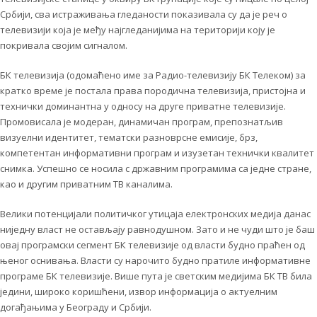
Србији, сва истраживања гледаности показивала су да је реч о
телевизији која је међу најгледанијима на територији коју је
покривала својим сигналом.
БК телевизија (одомаћено име за Радио-телевизију БК Телеком) за
кратко време је постала права породична телевизија, пристојна и
технички доминантна у односу на друге приватне телевизије.
Промовисала је модеран, динамичан програм, препознатљив
визуелни идентитет, тематски разноврсне емисије, брз,
компетентан информативни програм и изузетан технички квалитет
снимка. Успешно се носила с државним програмима са једне стране,
као и другим приватним ТВ каналима.
Велики потенцијали политичког утицаја електронских медија данас
ниједну власт не остављају равнодушном. Зато и не чуди што је баш
овај програмски сегмент БК телевизије од власти будно праћен од
њеног оснивања. Власти су нарочито будно пратиле информативне
програме БК телевизије. Више пута је светским медијима БК ТВ била
једини, широко коришћени, извор информација о актуелним
догађањима у Београду и Србији.