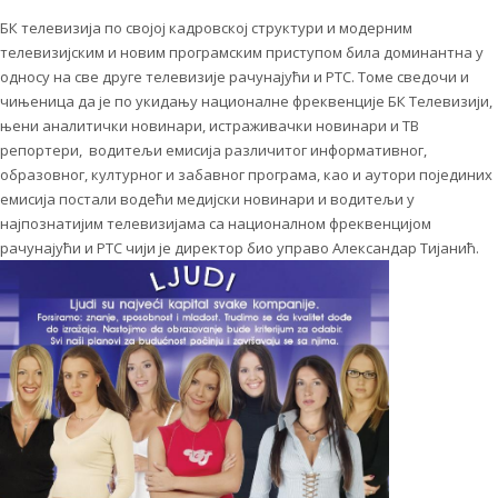
БК телевизија по својој кадровској структури и модерним
телевизијским и новим програмским приступом била доминантна у
односу на све друге телевизије рачунајући и РТС. Томе сведочи и
чињеница да је по укидању националне фреквенције БК Телевизији,
њени аналитички новинари, истраживачки новинари и ТВ
репортери, водитељи емисија различитог информативног,
образовног, културног и забавног програма, као и аутори појединих
емисија постали водећи медијски новинари и водитељи у
најпознатијим телевизијама са националном фреквенцијом
рачунајући и РТС чији је директор био управо Александар Тијанић.