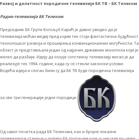
Развој и делатност породичне телевизије БК ТВ – БК Телеком
Радио-телевизија БК Телеком
Председник БК Групе Богољуб Карић је давно увидео да је
телевизија моћан медиј пред којим тек стоји фантастична будућност
технолошког развоја и проширења конвенционалних могућности. Та
област је представљала један од најјачих државних монопола који је
желео да разбије. Идеју да оснује сопствену телевизију могао је да
реализује тек 1994. године, када су се стекли законски услови.
Водећа идеја и слоган били су да БК ТВ буде породична телевизија
за све три генерације једне породице.
Од самог почетка рада БК Телекома, као и бројне локалне
телевизијске станице у оквиру БК групације које су ницале по целој