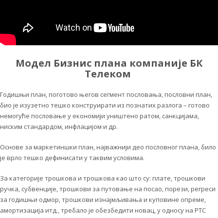
Модел Бизнис плана компаније БК
Телеком
Годишњи план, поготово његов сегмент пословања, пословни план,
био је изузетно тешко конструирати из познатих разлога – готово
немогуће пословање у економији уништено ратом, санкцијама,
ниским стандардом, инфлацијом и др.
Основе за маркетиншки план, најважнији део пословног плана, било
је врло тешко дефинисати у таквим условима.
За категорије трошкова и трошкова као што су: плате, трошкови
ручка, субвенције, трошкови за путовање на посао, порези, регреси
за годишњи одмор, трошкови изнајмљивања и куповине опреме,
амортизација итд., требало је обезбедити новац, у односу на РТС