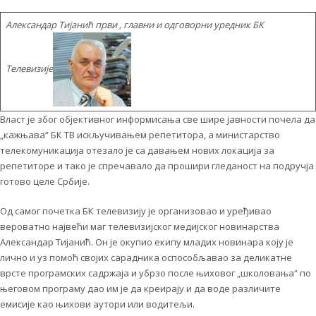
Александар Тијанић први , главни и одговорни уредник БК
Телевизије
Власт је због објективног информисања све шире јавности почела да
„кажњава“ БК ТВ искључивањем репетитора, а министарство
телекомуникација отезало је са давањем нових локација за
репетиторе и тако је спречавало да прошири гледаност на подручја
готово целе Србије.
Од самог почетка БК телевизију је организовао и уређивао
вероватно највећи маг телевизијског медијског новинарства
Александар Тијанић. Он је окупио екипу младих новинара коју је
лично и уз помоћ својих сарадника оспособљавао за деликатне
врсте програмских садржаја и убрзо после њиховог „школовања“ по
његовом програму дао им је да креирају и да воде различите
емисије као њихови аутори или водитељи.