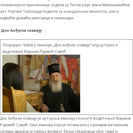
телевизијске причаонице седели су Титов унук али и Милошевићев
зет. Рејтинг Таблоида подигле су скандалозне личности, али и
највећи домаћи уметници и новинари.
Док Анђели спавају
Патријарх Павле у емисији „Док анђели спавају“ код ауторке и
водитељке Марине Рајевић Савић
Док Анђели спавају је ауторска емисија познате водитељке Марине
Рајевић Савић. Ова емисија која је почињала у каснијим вечерњим
сатима држала је пажњу великог броја гледалаца због тема и