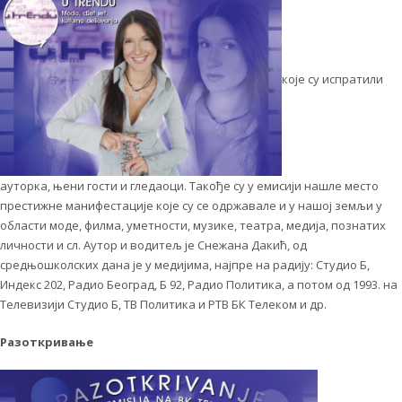
које су испратили
ауторка, њени гости и гледаоци. Такође су у емисији нашле место
престижне манифестације које су се одржавале и у нашој земљи у
области моде, филма, уметности, музике, театра, медија, познатих
личности и сл. Аутор и водитељ је Снежана Дакић, од
средњошколских дана је у медијима, најпре на радију: Студио Б,
Индекс 202, Радио Београд, Б 92, Радио Политика, а потом од 1993. на
Телевизији Студио Б, ТВ Политика и РТВ БК Телеком и др.
Разоткривање