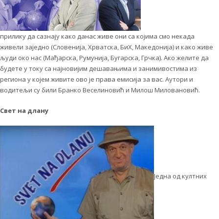
прилику да сазнају како данас живе они са којима смо некада
живели заједно (Словенија, Хрватска, БиХ, Македонија) и како живе
људи око нас (Мађарска, Румунија, Бугарска, Грчка). Ако желите да
будете у току са најновијим дешавањима и занимивостима из
региона у којем живите ово је права емисија за вас. Аутори и
водитељи су били Бранко Веселиновић и Милош Миловановић.
Свет на длану
Једна од култних