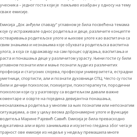
учесника – једног госта који је пажљиво изабран у односу на тему
сваке емисије.
Емисија „Док анђели спавају“ углавном је била посвећена темама
које су истраживале однос родитеља и деце, различите концепте
остваривања родитељске улоге и њихове улоге као васпитача са
свим знањима и незнањима које обухвата родитељска васпитна
улога, а која се одражавају на сам процес одгајања, васпитања и
раста и понашања деце у различитом узрасту. Њени гости су били
углавном познати или и мање познати људи из различитих
професија и статусних слојева, професори универзитета, естрадни
уметници, спортисти, али и познати духовници СПЦ. Често су гости
били и дечији психолози, психијатри, психотерапеути, породични
психолози који су у разговору са водитељком давали важне
коментаре и осврте на поједина девијантна понашања,
несналажења родитеља у многим за њих познатим или непознатим
ситуацијама, а све у циљу веома добронамерне улоге и функције
водитеља Марине Рајевић Савић. Емисија је била превасходно
едукативна али и врло занимљива и изузетно гледана због чега је
трајност ове емисије из недеље у недељу премашила многе