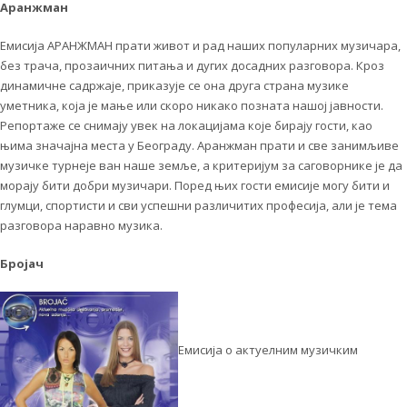
Аранжман
Емисија АРАНЖМАН прати живот и рад наших популарних музичара,
без трача, прозаичних питања и дугих досадних разговора. Кроз
динамичне садржаје, приказује се она друга страна музике
уметника, која је мање или скоро никако позната нашој јавности.
Репортаже се снимају увек на локацијама које бирају гости, као
њима значајна места у Београду. Аранжман прати и све занимљиве
музичке турнеје ван наше земље, а критеријум за саговорнике је да
морају бити добри музичари. Поред њих гости емисије могу бити и
глумци, спортисти и сви успешни различитих професија, али је тема
разговора наравно музика.
Бројач
Емисија о актуелним музичким