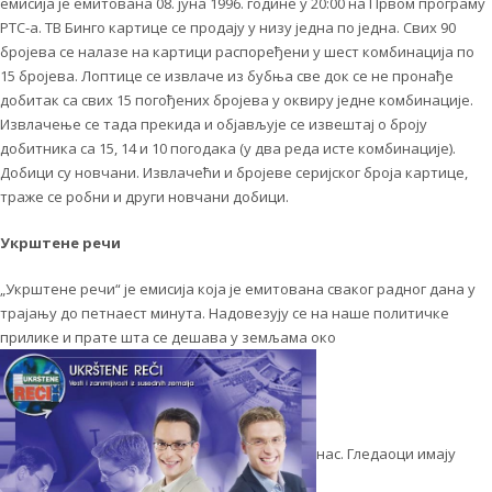
емисија је емитована 08. јуна 1996. године у 20:00 на Првом програму
РТС-а. ТВ Бинго картице се продају у низу једна по једна. Свих 90
бројева се налазе на картици распоређени у шест комбинација по
15 бројева. Лоптице се извлаче из бубња све док се не пронађе
добитак са свих 15 погођених бројева у оквиру једне комбинације.
Извлачење се тада прекида и објављује се извештај о броју
добитника са 15, 14 и 10 погодака (у два реда исте комбинације).
Добици су новчани. Извлачећи и бројеве серијског броја картице,
траже се робни и други новчани добици.
Укрштене речи
„Укрштене речи“ је емисија која је емитована сваког радног дана у
трајању до петнаест минута. Надовезују се на наше политичке
прилике и прате шта се дешава у земљама око
нас. Гледаоци имају