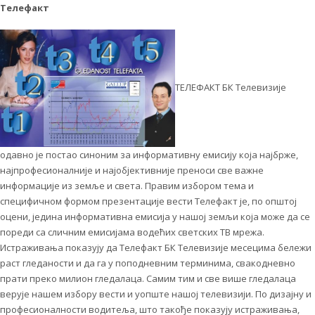
Телефакт
ТЕЛЕФАКТ БК Телевизије
одавно је постао синоним за информативну емисију која најбрже,
најпрофесионалније и најобјективније преноси све важне
информације из земље и света. Правим избором тема и
специфичном формом презентације вести Телефакт је, по општој
оцени, једина информативна емисија у нашој земљи која може да се
пореди са сличним емисијама водећих светских ТВ мрежа.
Истраживања показују да Телефакт БК Телевизије месецима бележи
раст гледаности и да га у поподневним терминима, свакодневно
прати преко милион гледалаца. Самим тим и све више гледалаца
верује нашем избору вести и уопште нашој телевизији. По дизајну и
професионалности водитеља, што такође показују истраживања,