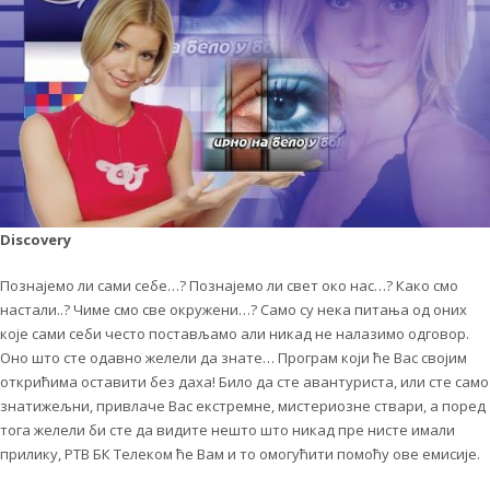
Discovery
Познајемо ли сами себе…? Познајемо ли свет око нас…? Како смо
настали..? Чиме смо све окружени…? Само су нека питања од оних
које сами себи често постављамо али никад не налазимо одговор.
Оно што сте одавно желели да знате… Програм који ће Вас својим
открићима оставити без даха! Било да сте авантуриста, или сте само
знатижељни, привлаче Вас екстремне, мистериозне ствари, а поред
тога желели би сте да видите нешто што никад пре нисте имали
прилику, РТВ БК Телеком ће Вам и то омогућити помоћу ове емисије.