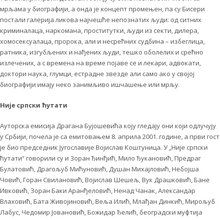
мрљама у биографији, а онда је концепт промењен, па су Бисери
постали галерија ликова најчешће непознатих људи: од ситних
криминалаца, наркомана, проститутки, људи из секти, дилера,
хомосексуалаца, пророка, али и несрећних судбина – избеглица,
ратника, изгубљених и нађених људи, тешко оболелих и срећно
излечених, а с времена на време појаве се и лекари, адвокати,
доктори наука, глумци, естрадне звезде али само ако у својој
биографији имају неко занимљиво ишчашење или мрљу.
Није српски ћутати
Ауторска емисија Драгана Бујошевића коју гледају они који одлучују
у Србији, почела је са емитовањем 8. априла 2001. године, а први гост
је био председник Југославије Војислав Коштуница. У „Није српски
ћутати“ говорили су и Зоран Ђинђић, Мило Ђукановић, Предраг
Булатовић, Драгољуб Мићуновић, Душан Михајловић, Небојша
Човић, Горан Свилановић, Војислав Шешељ, Вук Драшковић, Бане
Ивковић, Зоран Баки Аранђеловић, Ненад Чанак, Александар
Влаховић, Бата Живојиновић, Веља Илић, Млађан Динкић, Мирољуб
Лабус, Чедомир Јовановић, Божидар Ђелић, београдски муфтија