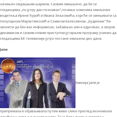
зачињен овдашњим шармом. Сасвим смишљено, да би се
гледаоцима „по јутру дан познавао“,почиње осмесима омиљених
водитеља Ирене Ђурић и Ивана Зељковића, који ће се смењивати са
популарном Мајом Николић и Славком Белеслином. „Будилник“ ће
звонити да бих вас информисао, забављао али и едуковао, а својом
динамиком и сасвим новим приступом јутарњем програму-учинио да
гледаоцима БК телевизије јутро постане омиљени део дана.
Јапи
Емисија Јапи је
припремала и објављивала путем живе слике преглед економских
догађаја у земљи и иностранству. То је била дневна емисија у