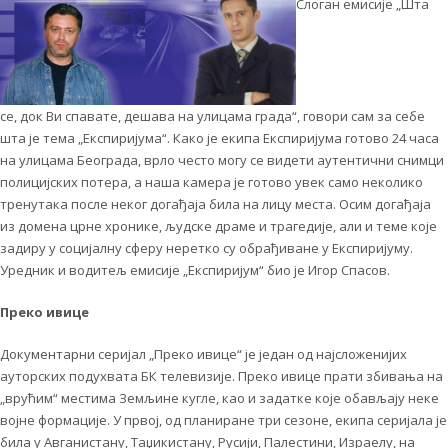
Слоган емисије „Шта
се, док Ви спавате, дешава на улицама града“, говори сам за себе
шта је тема „Експиријума“. Како је екипа Експиријума готово 24 часа
на улицама Београда, врло често могу се видети аутентични снимци
полицијских потера, а наша камера је готово увек само неколико
тренутака после неког догађаја била на лицу места. Осим догађаја
из домена црне хронике, људске драме и трагедије, али и теме које
задиру у социјалну сферу неретко су обрађиване у Експиријуму.
Уредник и водитељ емисије „Експиријум“ био је Игор Спасов.
Преко ивице
Документарни серијал „Преко ивице“ је један од најсложенијих
ауторских подухвата БК телевизије. Преко ивице прати збивања на
„врућим“ местима Земљине кугле, као и задатке које обављају неке
војне формације. У првој, од планиране три сезоне, екипа серијала је
била у Авганистану, Таџикистану, Русији, Палестини, Израелу, на