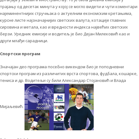
трајању од десетак минута у којој се могло видети и чути коментари
најеминентнијих стручњака о актуелним економским кретањима,
курсне листе најзначајнијих светских валута, котације главних
сировина и метала, као и вредности индекса највећих светских
берзи. Уредник емисије и водитељ је био Дејан Милековић као и
други млађи сарадници.
Спортски програм
Значајан део програма посебно викендом био је поподневни
спортски програм из различитих врста спортова, фудбала, кошарке,
тениса и др. Водитељи су били Александар Стојановић и Влада
Мијаљевић.