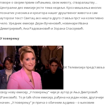
говоре о својим првим сећањима, свом животу, стваралаштву…
Централни део емисије јесте тема недеље. Кроз мишљења многих
познатих учесника и креатора нашег друштвеног живота и сам
ауторски текст Свитац ако ништа друго ставља прст на колективно
чело. Уредник емисије Дејан Вученовић, новинари Ивана
Димитријевић, Ана Радовановић и Зорана Спасојевић.
У поверењу
БК Телевизија представља
своју нову емисију „У поверењу“ чији је аутор је Ања Дмитровић
(Ранковић) . То је talk-show емисија, рађена на један нови, другачији
начин. „У поверењу“ је прича о обичним људима – о њиховим