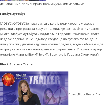
дешавањима, промоцијама, новим музичким издањима…
Глобус аутобус
ГЛОБУС АУТОБУС је прва емисија која је реализована у оквиру
редакције програма за децу БК телевизије. Уз помоћ анимираног
јунака, глобуса аутобуса и водитељке Гордане Стоилковић, сваке
недеље водимо наше најмлађе гледаоце на пут око света. Деца
имају прилику да упознају занимљиве пределе, људе и обичаје и да
открију како живе њихови вршњаци широм света. Уредник и аутор
емисије је Марина Бјелић Ђурић. Водитељ је Гордана Стоилковић.
Block Buster – Trailer
Прво „Block Buster“, а