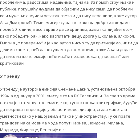
проблемима, радостима, надањима, тајнама. Уз помоћ стручњака и
публике, покушаћу људима да објасним да нису сами, да проблеми
који муче њих, муче и остатак света и да нису нерешиви, каже аутор
Ања Дмитровић. Теме емисије су разне: како да добро изгледамо
после 50 године, како здраво да се хранимо, живот са дијабетесом,
како победити рак, како васпитати децу, дрога у школама, алкохол.
Емисија „У поверењу“ и ја као аутор нисмо ту да критикујемо, нити да
делимо савете, већ да покушамо да помогнемо, каже Ања и додаје
да нико из њене емсије неће изаћи незадовољан, „прозван“ или
критикован.
У тренду
У тренду је ауторска емисија Снежане Дакић, установљена октобра
1994. а од јануара 2001. емитује се на БК Телевизији. За све то време
стекла је статус култне емисије која успоставља критеријуме, будући
да покрива тенденције у области моде, дизајна, стила живота и
уметности како у нашој земљи тако и у иностранству. Ту се прате
трендови на сајмовима моде попут Париза, Лондона, Милана,
Мадрида, Фиренце, Венеције и сл.