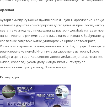
Арсенал
Аутори емисије су Бошко Љубинковић и Бојан Т. Драгићевић. Серија
се бавила друштвено-историјским догађајима из прошлости, како у
свету, тако и код нас и покушава да разјасни догађаје на један нов
начин. Урађено је и емитовано више од 50 епизода. Обрађиване су
све велике совјетске битке, униформе из Првог Светског рата,
Израелско – арапски ратови, велике војсковође, оружје… Емисије су
реализоване уз помоћ: Института за савремену историју, Војске
Србије и Црне Горе, Краљевског Двора, амбасаде Јапана, Немачке,
Кипра, Израела, Руском дому, Лондонском институту за
извештавање о рату и миру, Војном музеју…
Експиријум