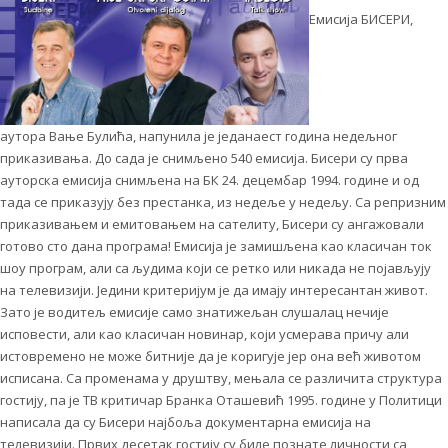
Емисија БИСЕРИ,
аутора Вање Булића, напунила је једанаест година недељног
приказивања. До сада је снимљено 540 емисија. Бисери су прва
ауторска емисија снимљена на БК 24. децембар 1994. године и од
тада се приказују без престанка, из недеље у недељу. Са репризним
приказивањем и емитовањем на сателиту, Бисери су ангажовали
готово сто дана програма! Емисија је замишљена као класичан ток
шоу програм, али са људима који се ретко или никада не појављују
на телевизији. Једини критеријум је да имају интересантан живот.
Зато је водитељ емисије само знатижељан слушалац нечије
исповести, али као класичан новинар, који усмерава причу али
истовремено не може битније да је коригује јер она већ животом
исписана. Са променама у друштву, мењала се различита структура
гостију, па је ТВ критичар Бранка Оташевић 1995. године у Политици
написала да су Бисери најбоља документарна емисија на
телевизији. Првих десетак гостију су биле познате личности са