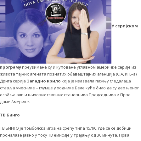
У серијском
програму
преузимане су и куповане углавном америчке серије из
живота тајних агената познатих обавештајних агенција (CIA, КГБ-а).
Дрига серија
Западно крило
која је изазвала пажњу гледалаца
ставља учеснике – глумце у ходнике Беле куће било да су део њеног
особља али и њихових главних становника Председника и Прве
даме Америке.
ТВ Бинго
ТВ БИНГО је томболска игра на срећу типа 15/90, где се се добици
проналазе јавно у току ТВ емисије у трајању од 30 минута. Прва