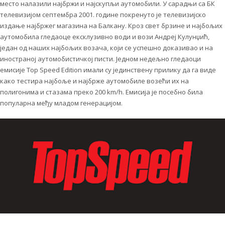
место налазили најбржи и најскупљи аутомобили. У сарадњи са БК
телевизијом септембра 2001. године покренуто је телевизијско
издање најбржег магазина на Балкану. Кроз свет брзине и најбољих
аутомобила гледаоце ексклузивно води и вози Андреј Кулунџић,
један од наших најбољих возача, који се успешно доказивао и на
иностраној аутомобистичкој писти. Једном недељно гледаоци
емисије Top Speed Edition имали су јединствену прилику да га виде
како тестира најбоље и најбрже аутомобиле возећи их на
полигонима и стазама преко 200 km/h. Емисија је посебно била
популарна међу младом генерацијом.