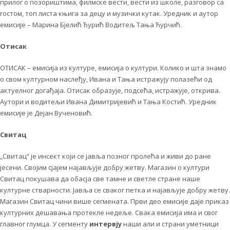
прилог о позориштима, филмске вести, вести из школе, разговор са
гостом, топ листа књига за децу и музички кутак. Уредник и аутор
емисије – Марина Бјелић Ђурић Водитељ Тања Ћурчић.
Отисак
ОТИСАК – емисија из културе, емисија о култури. Колико и шта знамо
о свом културном наслеђу, Ивана и Тања истражују полазећи од
актуелног догађаја. Отисак образује, подсећа, истражује, открива.
Аутори и водитељи Ивана Димитријевић и Тања Костић. Уредник
емисије је Дејан Вученовић.
Свитац
„Свитац“ је инсект који се јавља позног пролећа и живи до ране
јесени. Својим сјајем најављује добру жетву. Магазин о култури
Свитац покушава да обасја све тамне и светле стране наше
културне стварности. Јавља се сваког петка и најављује добру жетву.
Магазин Свитац чини више сегмената. Први део емисије даје приказ
културних дешавања протекле недеље. Свака емисија има и свог
главног глумца. У сегменту
интервју
наши али и страни уметници