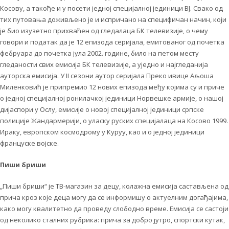
Косову, а такође и у посети једној специјалној јединици ВЈ. Свако од
тих путовања доживљено је и испричано на специфичан начин, који
је био изузетно прихваћен од гледалаца БК телевизије, о чему
говори и податак да је 12 епизода серијала, емитованог од почетка
фебруара до почетка јула 2002. године, било на петом месту
гледаности свих емисија БК телевизије, а уједно и најгледанија
ауторска емисија. У II сезони аутор серијала Преко ивице Аљоша
Миленковић је припремио 12 нових епизода међу којима су и приче
о једној специјалној ронилачкој јединици Норвешке армије, о нашој
дијаспори у Ослу, емисије о новој специјалној јединици српске
полиције Жандармерији, о уласку руских специјалаца на Косово 1999.
Ираку, европском космодрому у Куруу, као и о једној јединици
француске војске.
Пиши бриши
„Пиши бриши“ је ТВ-магазин за децу, колажна емисија састављена од
прича кроз које деца могу да се информишу о актуелним догађајима,
како могу квалитетно да проведу слободно време. Емисија се састоји
од неколико сталних рубрика: прича за добро јутро, спортски кутак,