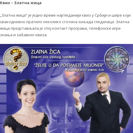
Квиз – Златна жица
„Златна жица“ је једно време најгледанији квиз у Србији и шире који
свакодневно пратило неколико стотина хиљада гледалаца. Златна
жица представљала је спој контакт програма, телефонске игре
знања и забавног квиза.