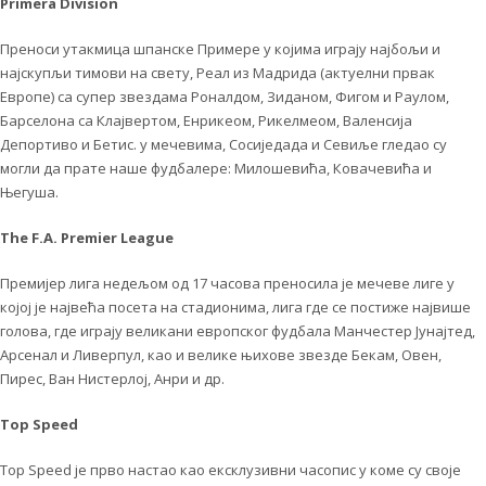
Primera Division
Преноси утакмица шпанске Примере у којима играју најбољи и
најскупљи тимови на свету, Реал из Мадрида (актуелни првак
Европе) са супер звездама Роналдом, Зиданом, Фигом и Раулом,
Барселона са Клајвертом, Енрикеом, Рикелмеом, Валенсија
Депортиво и Бетис. у мечевима, Сосиједада и Севиље гледао су
могли да прате наше фудбалере: Милошевића, Ковачевића и
Његуша.
The F.A. Premier League
Премијер лига недељом од 17 часова преносила је мечеве лиге у
којој је највећа посета на стадионима, лига где се постиже највише
голова, где играју великани европског фудбала Манчестер Јунајтед,
Арсенал и Ливерпул, као и велике њихове звезде Бекам, Овен,
Пирес, Ван Нистерлој, Анри и др.
Top Speed
Top Speed је прво настао као ексклузивни часопис у коме су своје