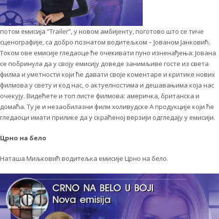
потом емисија “Trailer”, у новом амбијенту, поготово што се тиче
сценографије, са добро познатом водитељком – Јованом Јанковић.
Током ове емисије гледаоце ће очекивати пуно изненађења: Јована
се побринула да у своју емисију доведе занимљиве госте из света
филма и уметности који ће давати своје коментаре и критике нових
филмова у свету и код нас, о актуелностима и дешавањима која нас
очекују. Видећете и топ листе филмова: америчка, британска и
домаћа. Ту је и незаобилазни филм холивудске А продукције који ће
гледаоци имати прилике да у скраћеној верзији одгледају у емисији.
Црно на бело
Наташа Миљковић водитељка емисије Црно на бело.