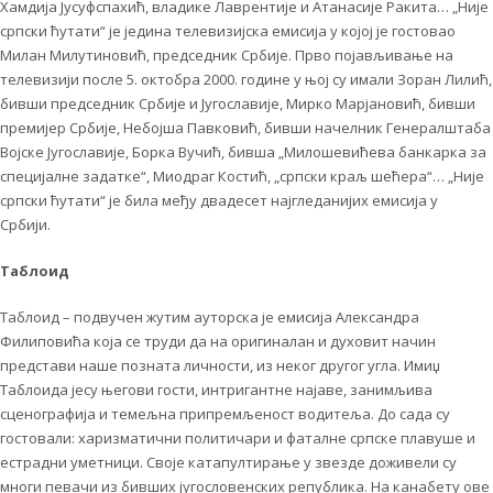
Хамдија Јусуфспахић, владике Лаврентије и Атанасије Ракита… „Није
српски ћутати“ је једина телевизијска емисија у којој је гостовао
Милан Милутиновић, председник Србије. Прво појављивање на
телевизији после 5. октобра 2000. године у њој су имали Зоран Лилић,
бивши председник Србије и Југославије, Мирко Марјановић, бивши
премијер Србије, Небојша Павковић, бивши начелник Генералштаба
Војске Југославије, Борка Вучић, бивша „Милошевићева банкарка за
специјалне задатке“, Миодраг Костић, „српски краљ шећера“… „Није
српски ћутати“ је била међу двадесет најгледанијих емисија у
Србији.
Таблоид
Таблоид – подвучен жутим ауторска је емисија Александра
Филиповића која се труди да на оригиналан и духовит начин
представи наше позната личности, из неког другог угла. Имиџ
Таблоида јесу његови гости, интригантне најаве, занимљива
сценографија и темељна припремљеност водитеља. До сада су
гостовали: харизматични политичари и фаталне српске плавуше и
естрадни уметници. Своје катапултирање у звезде доживели су
многи певачи из бивших југословенских република. На канабету ове