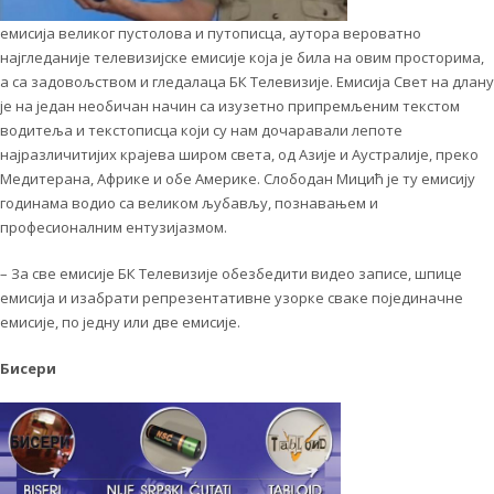
емисија великог пустолова и путописца, аутора вероватно
најгледаније телевизијске емисије која је била на овим просторима,
а са задовољством и гледалаца БК Телевизије. Емисија Свет на длану
је на један необичан начин са изузетно припремљеним текстом
водитеља и текстописца који су нам дочаравали лепоте
најразличитијих крајева широм света, од Азије и Аустралије, преко
Медитерана, Африке и обе Америке. Слободан Мицић је ту емисију
годинама водио са великом љубављу, познавањем и
професионалним ентузијазмом.
– За све емисије БК Телевизије обезбедити видео записе, шпице
емисија и изабрати репрезентативне узорке сваке појединачне
емисије, по једну или две емисије.
Бисери