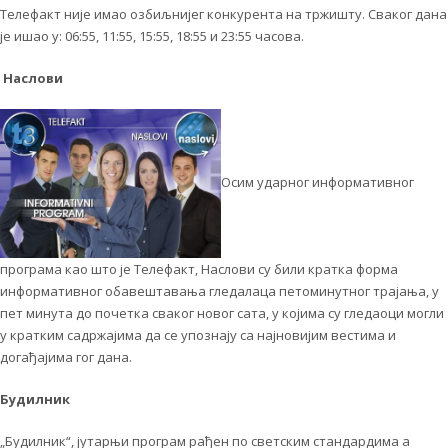
Телефакт није имао озбиљнијег конкурента на тржишту. Сваког дана
је ишао у: 06:55, 11:55, 15:55, 18:55 и 23:55 часова.
Наслови
Осим ударног информативног
програма као што је Телефакт, Наслови су били кратка форма
информативног обавештавања гледалаца петоминутног трајања, у
пет минута до почетка сваког новог сата, у којима су гледаоци могли
у кратким садржајима да се упознају са најновијим вестима и
догађајима гог дана.
Будилник
„Будилник“, јутарњи програм рађен по светским стандардима а