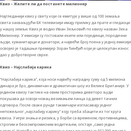
Квиз – Желите ли да постанете милионер
Најгледанији квиз у свету који се емитује у више од 100 земаља
света захваљујући БК телевизији имају прилику да прате и гледаоци
у нашој земљи. Квиз је водио Иван Зељковић по квизу назван Зека
Милионер. У емисији су гостовали екипе или појединци, породични
људи, хуманитарци и донатори, а највећи број поена у једној емисији
освојио је тадашњи премијер Зоран Ђинђић који је целокупан износ
дао у добротворне сврхе.
Квиз – Најслабија карика
“Најслабија карика”, која носи највећу наградну суму од 5 милиона
динара је брз, динамичан и драматичан шоу из Велике Британије. У
једином квизу тактике на овим просторима деветоро људи
покушава да освоји новац везивањем ланца од девет тачних
одговора. После сваке рунде такмичари изгласавају једног
непожељног „најслабију карику“ коју треба збацити из тог круга
квиза. У игри знања и ризика, у борби са временом, противницима,
строгим и бескомпромисним водитељем, опстаје „само једна
карика“. Највећа до сада освојена сума износила је 912.000 динара.