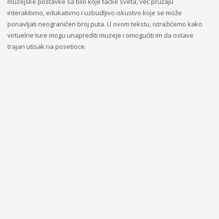
muzejske postavke sa bilo koje tačke sveta, već pružaju
interaktivno, edukativno i uzbudljivo iskustvo koje se može
ponavljati neograničen broj puta. U ovom tekstu, istražićemo kako
virtuelne ture mogu unaprediti muzeje i omogućiti im da ostave
trajan utisak na posetioce.