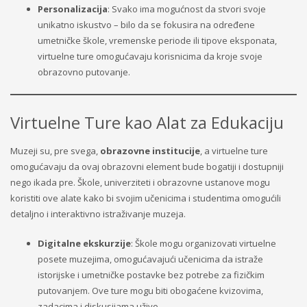
Personalizacija
: Svako ima mogućnost da stvori svoje
unikatno iskustvo – bilo da se fokusira na određene
umetničke škole, vremenske periode ili tipove eksponata,
virtuelne ture omogućavaju korisnicima da kroje svoje
obrazovno putovanje.
Virtuelne Ture kao Alat za Edukaciju
Muzeji su, pre svega,
obrazovne institucije
, a virtuelne ture
omogućavaju da ovaj obrazovni element bude bogatiji i dostupniji
nego ikada pre. Škole, univerziteti i obrazovne ustanove mogu
koristiti ove alate kako bi svojim učenicima i studentima omogućili
detaljno i interaktivno istraživanje muzeja.
Digitalne ekskurzije
: Škole mogu organizovati virtuelne
posete muzejima, omogućavajući učenicima da istraže
istorijske i umetničke postavke bez potrebe za fizičkim
putovanjem. Ove ture mogu biti obogaćene kvizovima,
zadacima i diskusijama uživo.