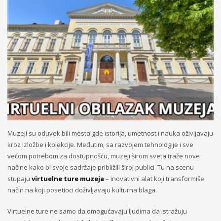
Muzeji su oduvek bili mesta gde istorija, umetnost i nauka oživljavaju
kroz izložbe i kolekcije. Međutim, sa razvojem tehnologije i sve
većom potrebom za dostupnošću, muzeji širom sveta traže nove
načine kako bi svoje sadržaje približili široj publici. Tu na scenu
stupaju
virtuelne ture muzeja
– inovativni alat koji transformiše
način na koji posetioci doživljavaju kulturna blaga.
Virtuelne ture ne samo da omogućavaju ljudima da istražuju