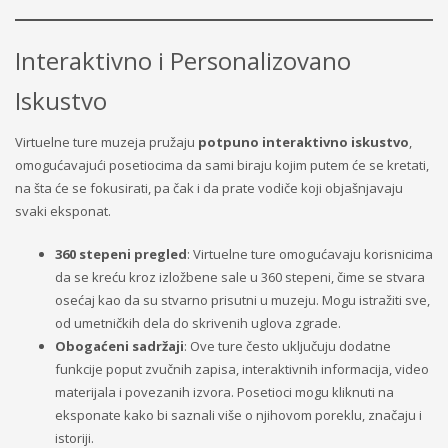
Interaktivno i Personalizovano
Iskustvo
Virtuelne ture muzeja pružaju
potpuno interaktivno iskustvo
,
omogućavajući posetiocima da sami biraju kojim putem će se kretati,
na šta će se fokusirati, pa čak i da prate vodiče koji objašnjavaju
svaki eksponat.
360 stepeni pregled
: Virtuelne ture omogućavaju korisnicima
da se kreću kroz izložbene sale u 360 stepeni, čime se stvara
osećaj kao da su stvarno prisutni u muzeju. Mogu istražiti sve,
od umetničkih dela do skrivenih uglova zgrade.
Obogaćeni sadržaji
: Ove ture često uključuju dodatne
funkcije poput zvučnih zapisa, interaktivnih informacija, video
materijala i povezanih izvora. Posetioci mogu kliknuti na
eksponate kako bi saznali više o njihovom poreklu, značaju i
istoriji.