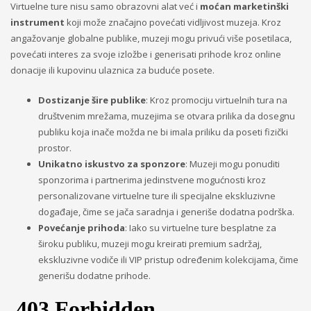
Virtuelne ture nisu samo obrazovni alat već i
moćan marketinški
instrument
koji može značajno povećati vidljivost muzeja. Kroz
angažovanje globalne publike, muzeji mogu privući više posetilaca,
povećati interes za svoje izložbe i generisati prihode kroz online
donacije ili kupovinu ulaznica za buduće posete.
Dostizanje šire publike
: Kroz promociju virtuelnih tura na
društvenim mrežama, muzejima se otvara prilika da dosegnu
publiku koja inače možda ne bi imala priliku da poseti fizički
prostor.
Unikatno iskustvo za sponzore
: Muzeji mogu ponuditi
sponzorima i partnerima jedinstvene mogućnosti kroz
personalizovane virtuelne ture ili specijalne ekskluzivne
događaje, čime se jača saradnja i generiše dodatna podrška.
Povećanje prihoda
: Iako su virtuelne ture besplatne za
široku publiku, muzeji mogu kreirati premium sadržaj,
ekskluzivne vodiče ili VIP pristup određenim kolekcijama, čime
generišu dodatne prihode.