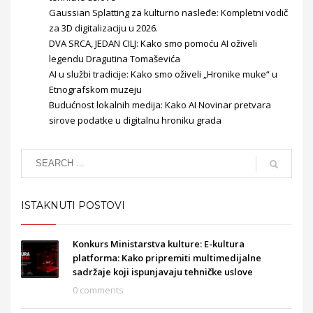
Gaussian Splatting za kulturno nasleđe: Kompletni vodič
za 3D digitalizaciju u 2026.
DVA SRCA, JEDAN CILJ: Kako smo pomoću AI oživeli
legendu Dragutina Tomaševića
AI u službi tradicije: Kako smo oživeli „Hronike muke“ u
Etnografskom muzeju
Budućnost lokalnih medija: Kako AI Novinar pretvara
sirove podatke u digitalnu hroniku grada
ISTAKNUTI POSTOVI
Konkurs Ministarstva kulture: E-kultura
platforma: Kako pripremiti multimedijalne
sadržaje koji ispunjavaju tehničke uslove
0 comments