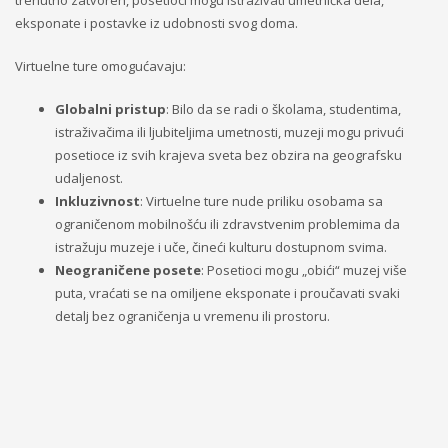
trenutno zatvoren, posetioci mogu istraživati umetnička dela,
eksponate i postavke iz udobnosti svog doma.
Virtuelne ture omogućavaju:
Globalni pristup
: Bilo da se radi o školama, studentima,
istraživačima ili ljubiteljima umetnosti, muzeji mogu privući
posetioce iz svih krajeva sveta bez obzira na geografsku
udaljenost.
Inkluzivnost
: Virtuelne ture nude priliku osobama sa
ograničenom mobilnošću ili zdravstvenim problemima da
istražuju muzeje i uče, čineći kulturu dostupnom svima.
Neograničene posete
: Posetioci mogu „obići“ muzej više
puta, vraćati se na omiljene eksponate i proučavati svaki
detalj bez ograničenja u vremenu ili prostoru.