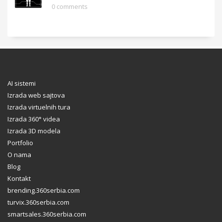
0 comments
AI sistemi
Izrada web sajtova
Izrada virtuelnih tura
Izrada 360° videa
Izrada 3D modela
Portfolio
O nama
Blog
Kontakt
brending.360serbia.com
turvix.360serbia.com
smartsales.360serbia.com