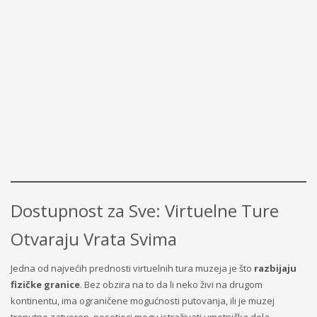
Dostupnost za Sve: Virtuelne Ture
Otvaraju Vrata Svima
Jedna od najvećih prednosti virtuelnih tura muzeja je što
razbijaju
fizičke granice
. Bez obzira na to da li neko živi na drugom
kontinentu, ima ograničene mogućnosti putovanja, ili je muzej