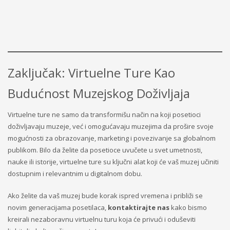
Zaključak: Virtuelne Ture Kao
Budućnost Muzejskog Doživljaja
Virtuelne ture ne samo da transformišu način na koji posetioci
doživljavaju muzeje, već i omogućavaju muzejima da prošire svoje
mogućnosti za obrazovanje, marketing i povezivanje sa globalnom
publikom. Bilo da želite da posetioce uvučete u svet umetnosti,
nauke ili istorije, virtuelne ture su ključni alat koji će vaš muzej učiniti
dostupnim i relevantnim u digitalnom dobu.
Ako želite da vaš muzej bude korak ispred vremena i približi se
novim generacijama posetilaca,
kontaktirajte nas
kako bismo
kreirali nezaboravnu virtuelnu turu koja će privući i oduševiti