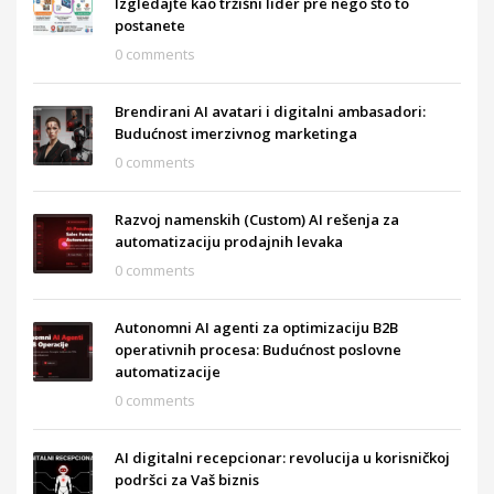
Izgledajte kao tržišni lider pre nego što to
postanete
0 comments
Brendirani AI avatari i digitalni ambasadori:
Budućnost imerzivnog marketinga
0 comments
Razvoj namenskih (Custom) AI rešenja za
automatizaciju prodajnih levaka
0 comments
Autonomni AI agenti za optimizaciju B2B
operativnih procesa: Budućnost poslovne
automatizacije
0 comments
AI digitalni recepcionar: revolucija u korisničkoj
podršci za Vaš biznis