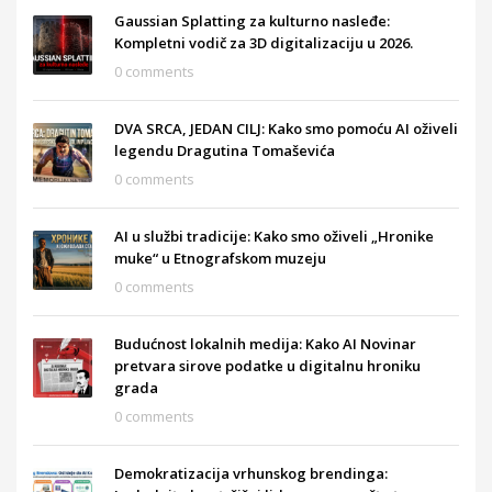
Gaussian Splatting za kulturno nasleđe:
Kompletni vodič za 3D digitalizaciju u 2026.
0 comments
DVA SRCA, JEDAN CILJ: Kako smo pomoću AI oživeli
legendu Dragutina Tomaševića
0 comments
AI u službi tradicije: Kako smo oživeli „Hronike
muke“ u Etnografskom muzeju
0 comments
Budućnost lokalnih medija: Kako AI Novinar
pretvara sirove podatke u digitalnu hroniku
grada
0 comments
Demokratizacija vrhunskog brendinga: