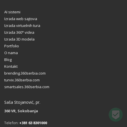
AI sistemi
Izrada web sajtova
Izrada virtuelnih tura
Izrada 360° videa
Izrada 3D modela
Portfolio
O nama
Blog
Kontakt
brending.360serbia.com
turvix.360serbia.com
smartsales.360serbia.com
Saša Stojanović, pr.
360 VR, Sokobanja
Telefon:
+381 63 8301000