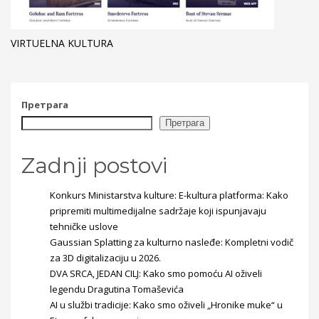
VIRTUELNA KULTURA
Претрага
Претрага
Zadnji postovi
Konkurs Ministarstva kulture: E-kultura platforma: Kako
pripremiti multimedijalne sadržaje koji ispunjavaju
tehničke uslove
Gaussian Splatting za kulturno nasleđe: Kompletni vodič
za 3D digitalizaciju u 2026.
DVA SRCA, JEDAN CILJ: Kako smo pomoću AI oživeli
legendu Dragutina Tomaševića
AI u službi tradicije: Kako smo oživeli „Hronike muke“ u