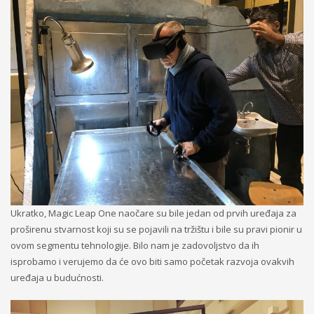
Ukratko, Magic Leap One naočare su bile jedan od prvih uređaja za
proširenu stvarnost koji su se pojavili na tržištu i bile su pravi pionir u
ovom segmentu tehnologije. Bilo nam je zadovoljstvo da ih
isprobamo i verujemo da će ovo biti samo početak razvoja ovakvih
uređaja u budućnosti.