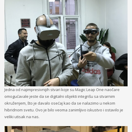
Jedna od najimpresivnijih stvari koje su Magic Leap One naočare
omogućavale jeste da se digitalni objekti integrišu sa stvarnim
okruženjem, što je davalo osećaj kao da se nalazimo u nekom
hibridnom svetu. Ovo je bilo veoma zanimljivo iskustvo i ostavilo je
veliki utisak na nas.