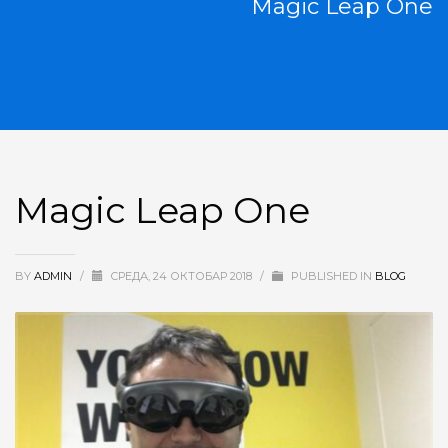
Magic Leap One
Magic Leap One
BY
ADMIN
/
CРЕДА, 24 ОКТОБАР 2018
/
PUBLISHED IN
BLOG