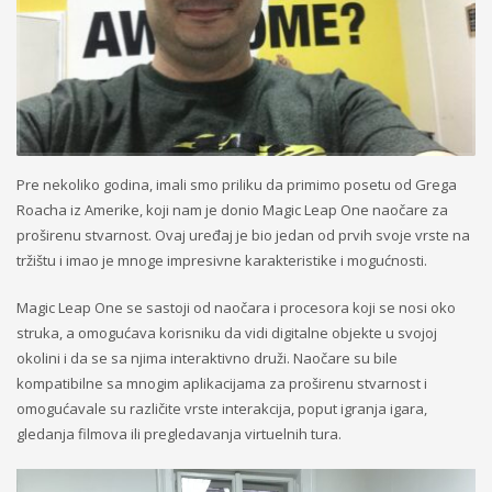
Pre nekoliko godina, imali smo priliku da primimo posetu od Grega
Roacha iz Amerike, koji nam je donio Magic Leap One naočare za
proširenu stvarnost. Ovaj uređaj je bio jedan od prvih svoje vrste na
tržištu i imao je mnoge impresivne karakteristike i mogućnosti.
Magic Leap One se sastoji od naočara i procesora koji se nosi oko
struka, a omogućava korisniku da vidi digitalne objekte u svojoj
okolini i da se sa njima interaktivno druži. Naočare su bile
kompatibilne sa mnogim aplikacijama za proširenu stvarnost i
omogućavale su različite vrste interakcija, poput igranja igara,
gledanja filmova ili pregledavanja virtuelnih tura.