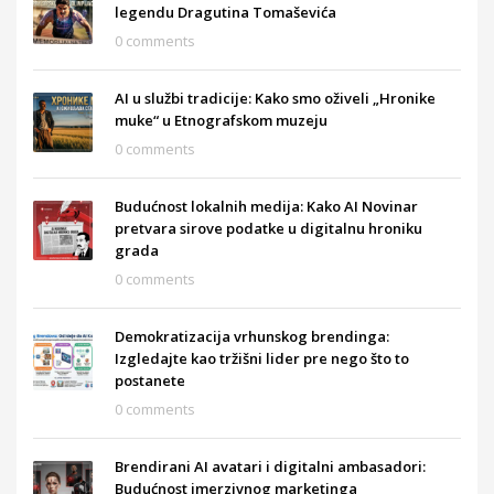
legendu Dragutina Tomaševića
0 comments
AI u službi tradicije: Kako smo oživeli „Hronike
muke“ u Etnografskom muzeju
0 comments
Budućnost lokalnih medija: Kako AI Novinar
pretvara sirove podatke u digitalnu hroniku
grada
0 comments
Demokratizacija vrhunskog brendinga:
Izgledajte kao tržišni lider pre nego što to
postanete
0 comments
Brendirani AI avatari i digitalni ambasadori:
Budućnost imerzivnog marketinga