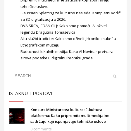
tehničke uslove
Gaussian Splatting za kulturno nasleđe: Kompletni vodič
za 3D digitalizaciju u 2026.
DVA SRCA, JEDAN CILJ: Kako smo pomoću AI oživeli
legendu Dragutina Tomaševića
AI u službi tradicije: Kako smo oživeli „Hronike muke“ u
Etnografskom muzeju
Budućnost lokalnih medija: Kako AI Novinar pretvara
sirove podatke u digitalnu hroniku grada
ISTAKNUTI POSTOVI
Konkurs Ministarstva kulture: E-kultura
platforma: Kako pripremiti multimedijalne
sadržaje koji ispunjavaju tehničke uslove
0 comments