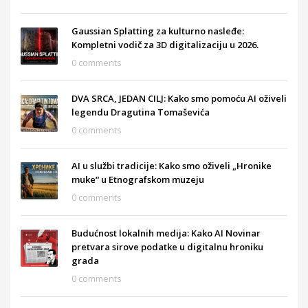
Gaussian Splatting za kulturno nasleđe:
Kompletni vodič za 3D digitalizaciju u 2026.
0 comments
DVA SRCA, JEDAN CILJ: Kako smo pomoću AI oživeli
legendu Dragutina Tomaševića
0 comments
AI u službi tradicije: Kako smo oživeli „Hronike
muke“ u Etnografskom muzeju
0 comments
Budućnost lokalnih medija: Kako AI Novinar
pretvara sirove podatke u digitalnu hroniku
grada
0 comments