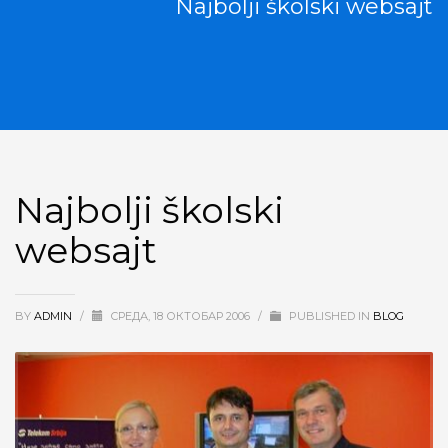
Najbolji školski websajt
Najbolji školski
websajt
BY
ADMIN
/
CРЕДА, 18 ОКТОБАР 2006
/
PUBLISHED IN
BLOG