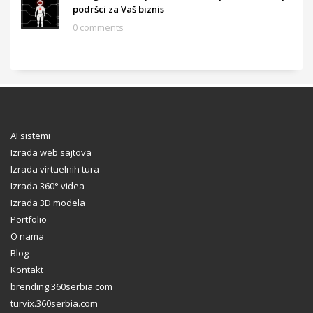
podršci za Vaš biznis
0 comments
AI sistemi
Izrada web sajtova
Izrada virtuelnih tura
Izrada 360° videa
Izrada 3D modela
Portfolio
O nama
Blog
Kontakt
brending.360serbia.com
turvix.360serbia.com