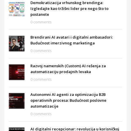
Demokratizacija vrhunskog brendinga:
Izgledajte kao tržišni lider pre nego što to
postanete
0 comments
Brendirani AI avatari i digitalni ambasadori:
Budućnost imerzivnog marketinga
0 comments
Razvoj namenskih (Custom) AI rešenja za
automatizaciju prodajnih levaka
0 comments
Autonomni AI agenti za optimizaciju B2B
operativnih procesa: Budućnost poslovne
automatizacije
0 comments
AI digitalni recepcionar: revolucija u korisničkoj