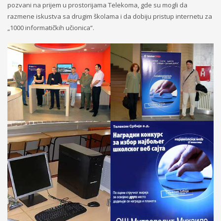
pozvani na prijem u prostorijama Telekoma, gde su mogli da
razmene iskustva sa drugim školama i da dobiju pristup internetu za
„1000 informatičkih učionica“.