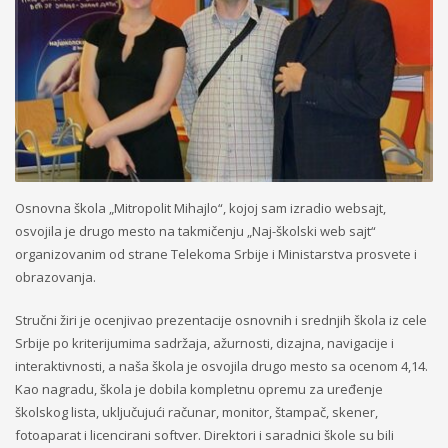
Osnovna škola „Mitropolit Mihajlo“, kojoj sam izradio websajt,
osvojila je drugo mesto na takmičenju „Naj-školski web sajt“
organizovanim od strane Telekoma Srbije i Ministarstva prosvete i
obrazovanja.
Stručni žiri je ocenjivao prezentacije osnovnih i srednjih škola iz cele
Srbije po kriterijumima sadržaja, ažurnosti, dizajna, navigacije i
interaktivnosti, a naša škola je osvojila drugo mesto sa ocenom 4,14.
Kao nagradu, škola je dobila kompletnu opremu za uređenje
školskog lista, uključujući računar, monitor, štampač, skener,
fotoaparat i licencirani softver. Direktori i saradnici škole su bili