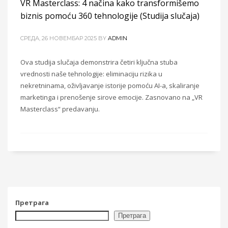
VR Masterclass: 4 načina kako transformišemo
biznis pomoću 360 tehnologije (Studija slučaja)
CРЕДА, 26 НОВЕМБАР 2025
BY
ADMIN
Ova studija slučaja demonstrira četiri ključna stuba
vrednosti naše tehnologije: eliminaciju rizika u
nekretninama, oživljavanje istorije pomoću AI-a, skaliranje
marketinga i prenošenje sirove emocije. Zasnovano na „VR
Masterclass“ predavanju.
Претрага
Претрага