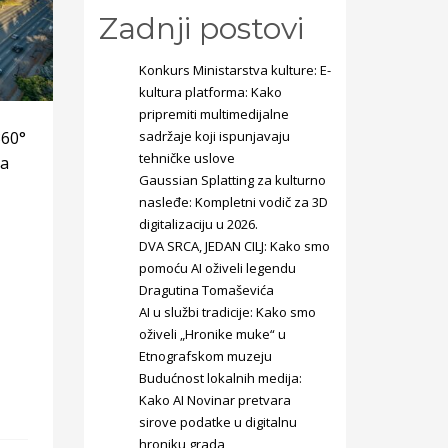
Zadnji postovi
Konkurs Ministarstva kulture: E-
kultura platforma: Kako
pripremiti multimedijalne
360°
sadržaje koji ispunjavaju
tehničke uslove
ja
Gaussian Splatting za kulturno
nasleđe: Kompletni vodič za 3D
digitalizaciju u 2026.
DVA SRCA, JEDAN CILJ: Kako smo
pomoću AI oživeli legendu
Dragutina Tomaševića
AI u službi tradicije: Kako smo
oživeli „Hronike muke“ u
Etnografskom muzeju
Budućnost lokalnih medija:
Kako AI Novinar pretvara
sirove podatke u digitalnu
hroniku grada