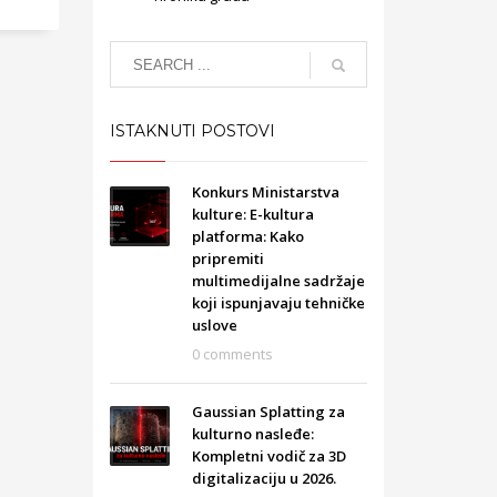
ISTAKNUTI POSTOVI
Konkurs Ministarstva
kulture: E-kultura
platforma: Kako
pripremiti
multimedijalne sadržaje
koji ispunjavaju tehničke
uslove
0 comments
Gaussian Splatting za
kulturno nasleđe:
Kompletni vodič za 3D
digitalizaciju u 2026.