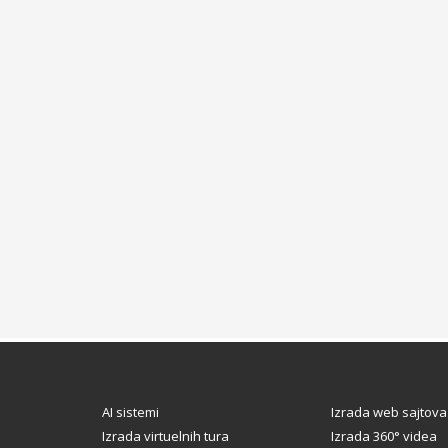
AI sistemi
Izrada web sajtova
Izrada virtuelnih tura
Izrada 360° videa