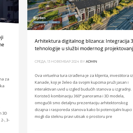
ji
Arhitektura digitalnog blizanca: Integracija 
ne
tehnologije u službi modernog projektovan
CРЕДА, 13 НОВЕМБАР 2024
BY
ADMIN
Ova virtuelna tura izrađena je za klijenta, investitora iz
na za
Kanade, koji je želeo da svojim kupcima pruži jasan i
tka
interaktivan uvid u izgled budućih stanova u izgradnji.
Koristeći kombinaciju 360° panorama i 3D modela,
omogućili smo detaljnu prezentaciju arhitektonskog
z
dizajna i rasporeda stanova kako bi potencijalni kupci
h 3D
mogli da steknu pravi utisak o prostoru pre
2-, 3-