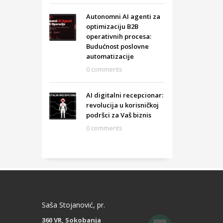
Autonomni AI agenti za
optimizaciju B2B
operativnih procesa:
Budućnost poslovne
automatizacije
0 comments
AI digitalni recepcionar:
revolucija u korisničkoj
podršci za Vaš biznis
0 comments
Saša Stojanović, pr.
360 VR, Sokobanja