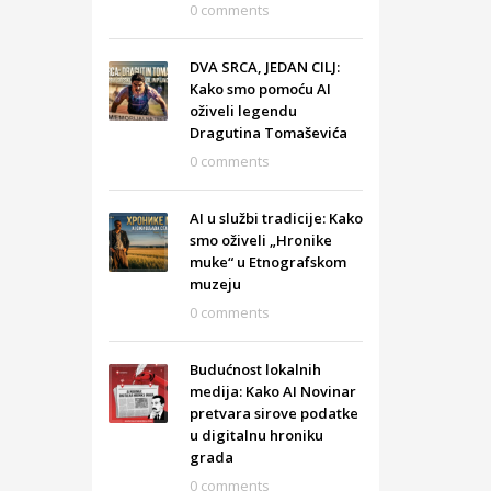
0 comments
DVA SRCA, JEDAN CILJ:
Kako smo pomoću AI
oživeli legendu
Dragutina Tomaševića
0 comments
AI u službi tradicije: Kako
smo oživeli „Hronike
muke“ u Etnografskom
muzeju
0 comments
Budućnost lokalnih
medija: Kako AI Novinar
pretvara sirove podatke
u digitalnu hroniku
grada
0 comments