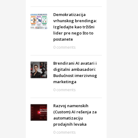
Demokratizacija
vrhunskog brendinga:
Izgledajte kao tržišni
lider pre nego što to
postanete
0 comments
Brendirani AI avatari i
digitalni ambasadori:
Budućnost imerzivnog
marketinga
0 comments
Razvoj namenskih
(Custom) AI rešenja za
automatizaciju
prodajnih levaka
0 comments