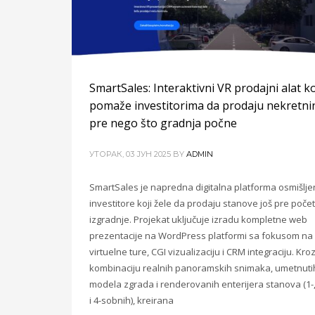
SmartSales: Interaktivni VR prodajni alat ko
pomaže investitorima da prodaju nekretni
pre nego što gradnja počne
УТОРАК, 03 ЈУН 2025
BY
ADMIN
SmartSales je napredna digitalna platforma osmišlje
investitore koji žele da prodaju stanove još pre poče
izgradnje. Projekat uključuje izradu kompletne web
prezentacije na WordPress platformi sa fokusom na
virtuelne ture, CGI vizualizaciju i CRM integraciju. Kro
kombinaciju realnih panoramskih snimaka, umetnuti
modela zgrada i renderovanih enterijera stanova (1-, 
i 4-sobnih), kreirana