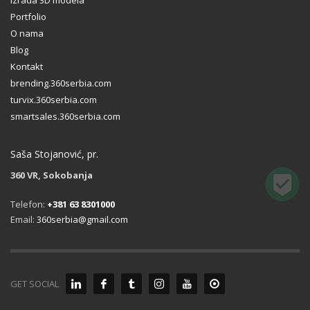
Izrada 3D modela
Portfolio
O nama
Blog
Kontakt
brending.360serbia.com
turvix.360serbia.com
smartsales.360serbia.com
Saša Stojanović, pr.
360 VR, Sokobanja
Telefon:
+381 63 8301000
Email:
360serbia@gmail.com
GET SOCIAL