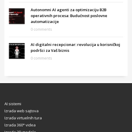
Autonomni AI agenti za optimizaciju B2B
operativnih procesa: Budućnost poslovne
automatizacije
0 comments
AI digitalni recepcionar: revolucija u korisničkoj
podršci za Vaš biznis
0 comments
AI sistemi
Izrada web sajtova
Izrada virtuelnih tura
Izrada 360° videa