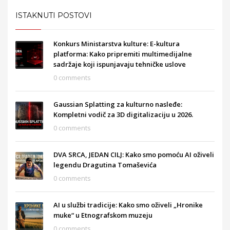
ISTAKNUTI POSTOVI
Konkurs Ministarstva kulture: E-kultura
platforma: Kako pripremiti multimedijalne
sadržaje koji ispunjavaju tehničke uslove
0 comments
Gaussian Splatting za kulturno nasleđe:
Kompletni vodič za 3D digitalizaciju u 2026.
0 comments
DVA SRCA, JEDAN CILJ: Kako smo pomoću AI oživeli
legendu Dragutina Tomaševića
0 comments
AI u službi tradicije: Kako smo oživeli „Hronike
muke“ u Etnografskom muzeju
0 comments