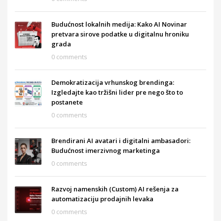
Budućnost lokalnih medija: Kako AI Novinar
pretvara sirove podatke u digitalnu hroniku
grada
0 comments
Demokratizacija vrhunskog brendinga:
Izgledajte kao tržišni lider pre nego što to
postanete
0 comments
Brendirani AI avatari i digitalni ambasadori:
Budućnost imerzivnog marketinga
0 comments
Razvoj namenskih (Custom) AI rešenja za
automatizaciju prodajnih levaka
0 comments