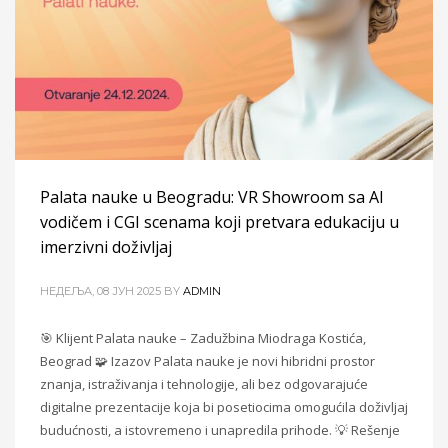
Palata nauke u Beogradu: VR Showroom sa AI
vodičem i CGI scenama koji pretvara edukaciju u
imerzivni doživljaj
НЕДЕЉА, 08 ЈУН 2025
BY
ADMIN
🎯 Klijent Palata nauke – Zadužbina Miodraga Kostića,
Beograd 🧩 Izazov Palata nauke je novi hibridni prostor
znanja, istraživanja i tehnologije, ali bez odgovarajuće
digitalne prezentacije koja bi posetiocima omogućila doživljaj
budućnosti, a istovremeno i unapredila prihode. 💡 Rešenje