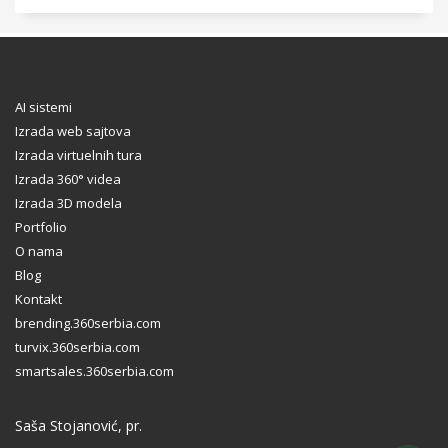
AI sistemi
Izrada web sajtova
Izrada virtuelnih tura
Izrada 360° videa
Izrada 3D modela
Portfolio
O nama
Blog
Kontakt
brending.360serbia.com
turvix.360serbia.com
smartsales.360serbia.com
Saša Stojanović, pr.