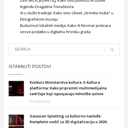
DVA SRCA, JEDAN CILJ: Kako smo pomoću AI oživeli
legendu Dragutina Tomaševića
AI u službi tradicije: Kako smo oživeli „Hronike muke“ u
Etnografskom muzeju
Budućnost lokalnih medija: Kako AI Novinar pretvara
sirove podatke u digitalnu hroniku grada
ISTAKNUTI POSTOVI
Konkurs Ministarstva kulture: E-kultura
platforma: Kako pripremiti multimedijalne
sadržaje koji ispunjavaju tehničke uslove
0 comments
Gaussian Splatting za kulturno nasleđe:
Kompletni vodič za 3D digitalizaciju u 2026.