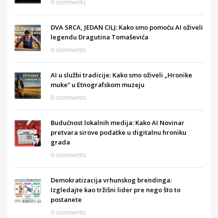
0 comments
DVA SRCA, JEDAN CILJ: Kako smo pomoću AI oživeli
legendu Dragutina Tomaševića
0 comments
AI u službi tradicije: Kako smo oživeli „Hronike
muke“ u Etnografskom muzeju
0 comments
Budućnost lokalnih medija: Kako AI Novinar
pretvara sirove podatke u digitalnu hroniku
grada
0 comments
Demokratizacija vrhunskog brendinga:
Izgledajte kao tržišni lider pre nego što to
postanete
0 comments