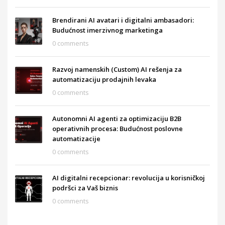
Brendirani AI avatari i digitalni ambasadori:
Budućnost imerzivnog marketinga
0 comments
Razvoj namenskih (Custom) AI rešenja za
automatizaciju prodajnih levaka
0 comments
Autonomni AI agenti za optimizaciju B2B
operativnih procesa: Budućnost poslovne
automatizacije
0 comments
AI digitalni recepcionar: revolucija u korisničkoj
podršci za Vaš biznis
0 comments