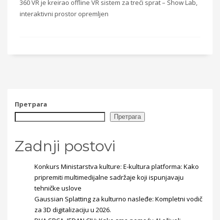
360 VR je kreirao offline VR sistem za treći sprat – Show Lab,
interaktivni prostor opremljen
Претрага
Претрага
Zadnji postovi
Konkurs Ministarstva kulture: E-kultura platforma: Kako
pripremiti multimedijalne sadržaje koji ispunjavaju
tehničke uslove
Gaussian Splatting za kulturno nasleđe: Kompletni vodič
za 3D digitalizaciju u 2026.