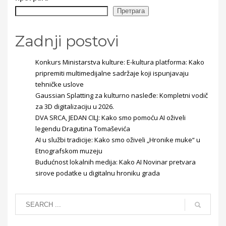
Претрага
Zadnji postovi
Konkurs Ministarstva kulture: E-kultura platforma: Kako
pripremiti multimedijalne sadržaje koji ispunjavaju
tehničke uslove
Gaussian Splatting za kulturno nasleđe: Kompletni vodič
za 3D digitalizaciju u 2026.
DVA SRCA, JEDAN CILJ: Kako smo pomoću AI oživeli
legendu Dragutina Tomaševića
AI u službi tradicije: Kako smo oživeli „Hronike muke“ u
Etnografskom muzeju
Budućnost lokalnih medija: Kako AI Novinar pretvara
sirove podatke u digitalnu hroniku grada