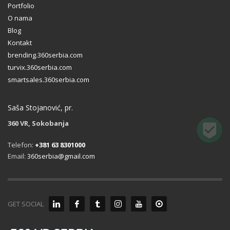
Portfolio
O nama
Blog
Kontakt
brending.360serbia.com
turvix.360serbia.com
smartsales.360serbia.com
Saša Stojanović, pr.
360 VR, Sokobanja
Telefon:
+381 63 8301000
Email:
360serbia@gmail.com
GET SOCIAL