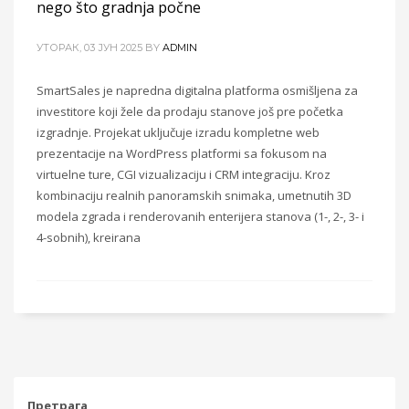
nego što gradnja počne
УТОРАК, 03 ЈУН 2025
BY
ADMIN
SmartSales je napredna digitalna platforma osmišljena za
investitore koji žele da prodaju stanove još pre početka
izgradnje. Projekat uključuje izradu kompletne web
prezentacije na WordPress platformi sa fokusom na
virtuelne ture, CGI vizualizaciju i CRM integraciju. Kroz
kombinaciju realnih panoramskih snimaka, umetnutih 3D
modela zgrada i renderovanih enterijera stanova (1-, 2-, 3- i
4-sobnih), kreirana
Претрага