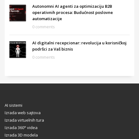
Autonomni AI agenti za optimizaciju B2B
operativnih procesa: Budućnost poslovne
automatizacije
0 comments
AI digitalni recepcionar: revolucija u korisničkoj
podršci za Vaš biznis
0 comments
AI sistemi
Izrada web sajtova
Izrada virtuelnih tura
Izrada 360° videa
Izrada 3D modela