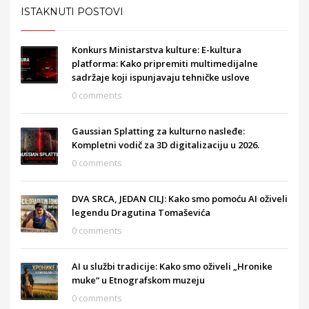
ISTAKNUTI POSTOVI
Konkurs Ministarstva kulture: E-kultura
platforma: Kako pripremiti multimedijalne
sadržaje koji ispunjavaju tehničke uslove
0 comments
Gaussian Splatting za kulturno nasleđe:
Kompletni vodič za 3D digitalizaciju u 2026.
0 comments
DVA SRCA, JEDAN CILJ: Kako smo pomoću AI oživeli
legendu Dragutina Tomaševića
0 comments
AI u službi tradicije: Kako smo oživeli „Hronike
muke“ u Etnografskom muzeju
0 comments