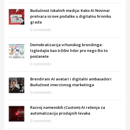
Budućnost lokalnih medija: Kako AI Novinar
pretvara sirove podatke u digitalnu hroniku
grada
0 comments
Demokratizacija vrhunskog brendinga:
Izgledajte kao tržišni lider pre nego što to
postanete
0 comments
Brendirani AI avatari i digitalni ambasadori:
Budućnost imerzivnog marketinga
0 comments
Razvoj namenskih (Custom) AI rešenja za
automatizaciju prodajnih levaka
0 comments