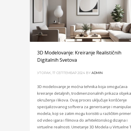
3D Modelovanje: Kreiranje Realističnih
Digitalnih Svetova
УТОРАК, 17 СЕПТЕМБАР 2024
BY
ADMIN
3D modelovanje je moćna tehnika koja omogućava
kreiranje detaljnih, trodimenzionalnih prikaza objeka
okruženja i likova. Ovaj proces uključuje korišćenje
specijalizovanog softvera za generisanje i manipulac
modela, koji se zatim mogu koristiti u različitim prim
od video igara i filmova do arhitektonskog dizajna i
virtuelne realnosti. Umetanje 3D Modela u Virtuelne 