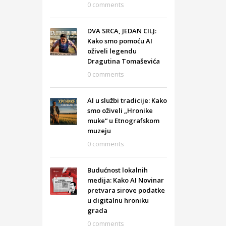
0 comments
DVA SRCA, JEDAN CILJ:
Kako smo pomoću AI
oživeli legendu
Dragutina Tomaševića
0 comments
AI u službi tradicije: Kako
smo oživeli „Hronike
muke“ u Etnografskom
muzeju
0 comments
Budućnost lokalnih
medija: Kako AI Novinar
pretvara sirove podatke
u digitalnu hroniku
grada
0 comments