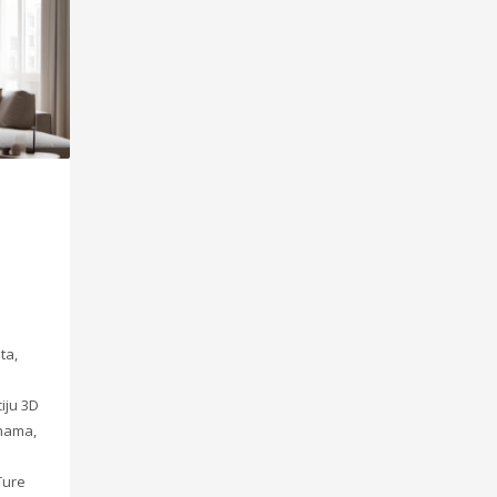
ta,
iju 3D
enama,
Ture