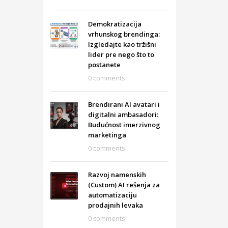
Demokratizacija
vrhunskog brendinga:
Izgledajte kao tržišni
lider pre nego što to
postanete
0 comments
Brendirani AI avatari i
digitalni ambasadori:
Budućnost imerzivnog
marketinga
0 comments
Razvoj namenskih
(Custom) AI rešenja za
automatizaciju
prodajnih levaka
0 comments