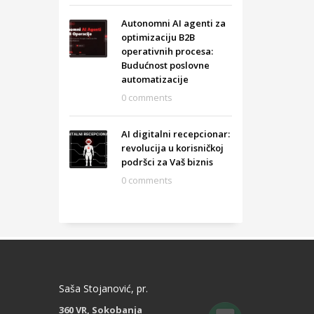
Autonomni AI agenti za
optimizaciju B2B
operativnih procesa:
Budućnost poslovne
automatizacije
0 comments
AI digitalni recepcionar:
revolucija u korisničkoj
podršci za Vaš biznis
0 comments
Saša Stojanović, pr.
360 VR, Sokobanja