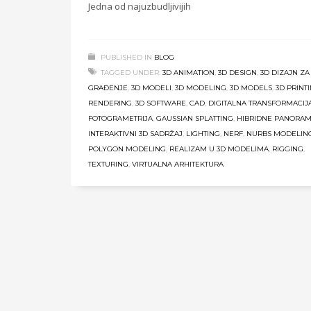
Jedna od najuzbudljivijih
PUBLISHED IN
BLOG
TAGGED UNDER:
3D ANIMATION
,
3D DESIGN
,
3D DIZAJN ZA
GRAĐENJE
,
3D MODELI
,
3D MODELING
,
3D MODELS
,
3D PRINT
RENDERING
,
3D SOFTWARE
,
CAD
,
DIGITALNA TRANSFORMACIJ
FOTOGRAMETRIJA
,
GAUSSIAN SPLATTING
,
HIBRIDNE PANORA
INTERAKTIVNI 3D SADRŽAJ
,
LIGHTING
,
NERF
,
NURBS MODELIN
POLYGON MODELING
,
REALIZAM U 3D MODELIMA
,
RIGGING
,
TEXTURING
,
VIRTUALNA ARHITEKTURA