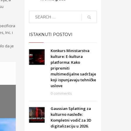
 su
ecificira
, Inc. i
ISTAKNUTI POSTOVI
ilo da je
Konkurs Ministarstva
kulture: E-kultura
platforma: Kako
pripremiti
multimedijalne sadržaje
koji ispunjavaju tehničke
uslove
0 comments
Gaussian Splatting za
kulturno nasleđe:
Kompletni vodič za 3D
digitalizaciju u 2026.