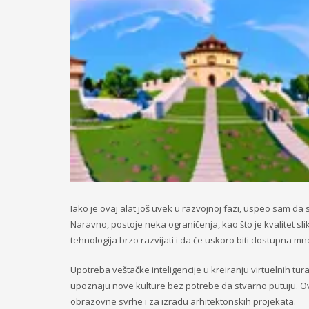
Iako je ovaj alat još uvek u razvojnoj fazi, uspeo sam da s
Naravno, postoje neka ograničenja, kao što je kvalitet slik
tehnologija brzo razvijati i da će uskoro biti dostupna mnog
Upotreba veštačke inteligencije u kreiranju virtuelnih tu
upoznaju nove kulture bez potrebe da stvarno putuju. Ova
obrazovne svrhe i za izradu arhitektonskih projekata.