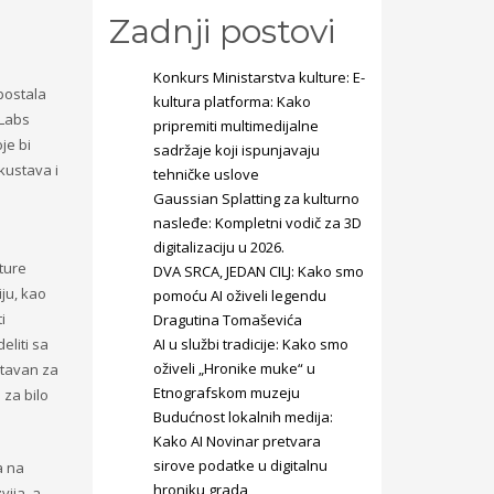
Zadnji postovi
Konkurs Ministarstva kulture: E-
 postala
kultura platforma: Kako
 Labs
pripremiti multimedijalne
je bi
sadržaje koji ispunjavaju
kustava i
tehničke uslove
Gaussian Splatting za kulturno
nasleđe: Kompletni vodič za 3D
digitalizaciju u 2026.
ture
DVA SRCA, JEDAN CILJ: Kako smo
ju, kao
pomoću AI oživeli legendu
i
Dragutina Tomaševića
eliti sa
AI u službi tradicije: Kako smo
oživeli „Hronike muke“ u
stavan za
Etnografskom muzeju
 za bilo
Budućnost lokalnih medija:
Kako AI Novinar pretvara
sirove podatke u digitalnu
a na
hroniku grada
vija, a