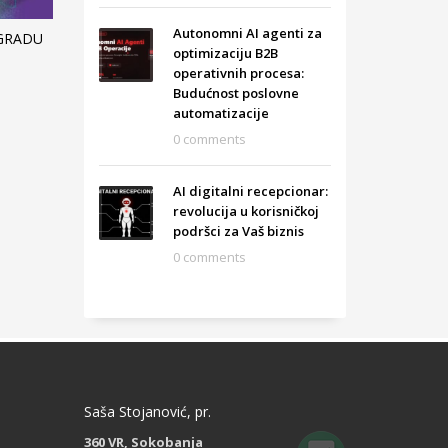
Autonomni AI agenti za
OGRADU
optimizaciju B2B
operativnih procesa:
Budućnost poslovne
automatizacije
0 comments
AI digitalni recepcionar:
revolucija u korisničkoj
podršci za Vaš biznis
0 comments
Saša Stojanović, pr.
360 VR, Sokobanja