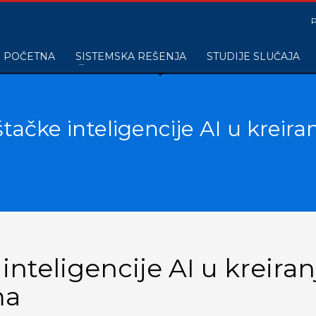
POČETNA
SISTEMSKA REŠENJA
STUDIJE SLUČAJA
tačke inteligencije AI u kreir
nteligencije AI u kreiran
ma