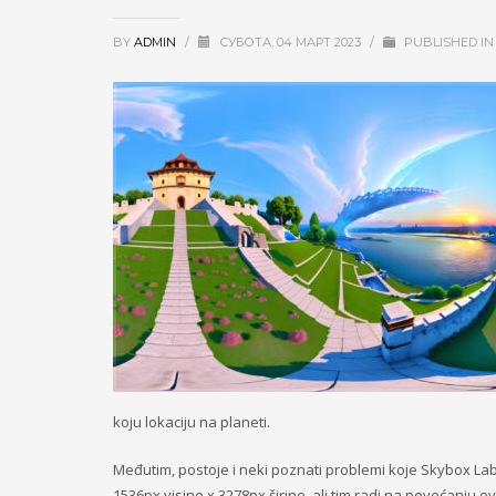
BY
ADMIN
/
СУБОТА, 04 МАРТ 2023
/
PUBLISHED I
koju lokaciju na planeti.
Međutim, postoje i neki poznati problemi koje Skybox Labs
1536px visine x 3278px širine, ali tim radi na povećanju ov