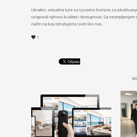
Ukratko, virtuelne ture su izuzetno korisne za istraživan
unapredi njihovu kvalitet i dostupnost. Sa nestrpljenjem 
način na koji istražujemo svet oko nas.
1
W