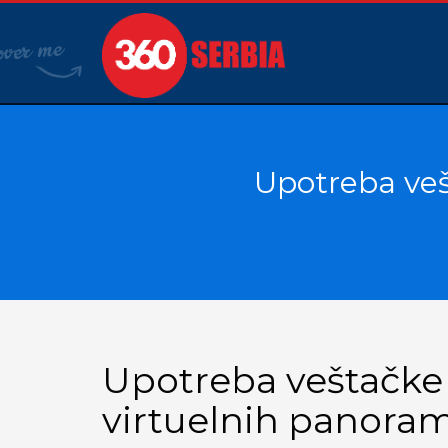
Upotreba veš
Upotreba veštačke i
virtuelnih panora