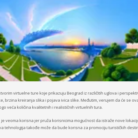
tvorim virtuelne ture koje prikazuju Beograd iz različitih uglova i perspekti
e, brzina kreiranja slika i pojava ivica slike. Međutim, verujem da će se ov
o veća količina kvalitetnih i realističnih virtuelnih tura.
ra je veoma korisna jer pruža korisnicima mogućnost da istraže nove lokacij
 tehnologija takođe može da bude korisna za promociju turističkih destin