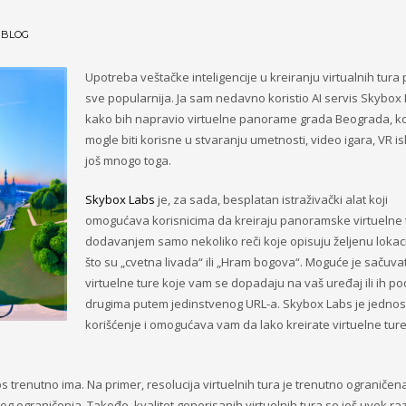
N
BLOG
Upotreba veštačke inteligencije u kreiranju virtualnih tura
sve popularnija. Ja sam nedavno koristio AI servis Skybox
kako bih napravio virtuelne panorame grada Beograda, ko
mogle biti korisne u stvaranju umetnosti, video igara, VR is
još mnogo toga.
Skybox Labs
je, za sada, besplatan istraživački alat koji
omogućava korisnicima da kreiraju panoramske virtuelne 
dodavanjem samo nekoliko reči koje opisuju željenu lokaci
što su „cvetna livada“ ili „Hram bogova“. Moguće je sačuvat
virtuelne ture koje vam se dopadaju na vaš uređaj ili ih pod
drugima putem jedinstvenog URL-a. Skybox Labs je jedno
korišćenje i omogućava vam da lako kreirate virtuelne ture
 trenutno ima. Na primer, resolucija virtuelnih tura je trenutno ograničen
og ograničenja. Takođe, kvalitet generisanih virtuelnih tura se još uvek raz