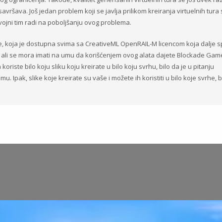
savršava. Još jedan problem koji se javlja prilikom kreiranja virtuelnih tura
azvojni tim radi na poboljšanju ovog problema.
je, koja je dostupna svima sa CreativeML OpenRAIL-M licencom koja dalje sp
ali se mora imati na umu da korišćenjem ovog alata dajete Blockade Games
oriste bilo koju sliku koju kreirate u bilo koju svrhu, bilo da je u pitanju
. Ipak, slike koje kreirate su vaše i možete ih koristiti u bilo koje svrhe, b