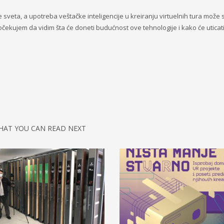
je sveta, a upotreba veštačke inteligencije u kreiranju virtuelnih tura mož
očekujem da vidim šta će doneti budućnost ove tehnologije i kako će uticat
HAT YOU CAN READ NEXT