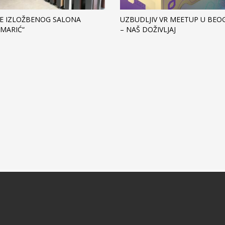
JE IZLOŽBENOG SALONA
UZBUDLJIV VR MEETUP U BE
 MARIĆ“
– NAŠ DOŽIVLJAJ