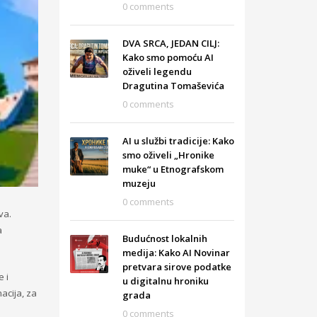
0 comments
DVA SRCA, JEDAN CILJ:
Kako smo pomoću AI
oživeli legendu
Dragutina Tomaševića
0 comments
AI u službi tradicije: Kako
smo oživeli „Hronike
muke“ u Etnografskom
muzeju
0 comments
va.
a
Budućnost lokalnih
medija: Kako AI Novinar
pretvara sirove podatke
e i
u digitalnu hroniku
acija, za
grada
0 comments