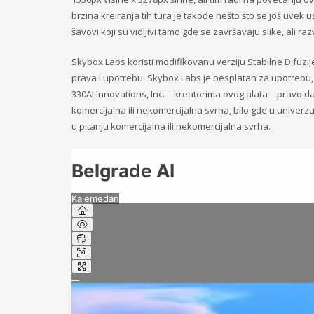
brzina kreiranja tih tura je takođe nešto što se još uvek u
šavovi koji su vidljivi tamo gde se završavaju slike, ali r
Skybox Labs koristi modifikovanu verziju Stabilne Difuzi
prava i upotrebu. Skybox Labs je besplatan za upotrebu, 
330AI Innovations, Inc. – kreatorima ovog alata – pravo da k
komercijalna ili nekomercijalna svrha, bilo gde u univerzumu
u pitanju komercijalna ili nekomercijalna svrha.