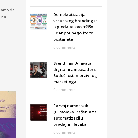
e samo da
Demokratizacija
i na
vrhunskog brendinga:
Izgledajte kao tržišni
lider pre nego što to
postanete
0 comments
Brendirani AI avatari i
digitalni ambasadori:
Budućnost imerzivnog
marketinga
0 comments
Razvoj namenskih
(Custom) AI rešenja za
automatizaciju
prodajnih levaka
0 comments