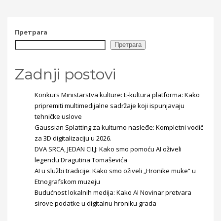
Претрага
Претрага
Zadnji postovi
Konkurs Ministarstva kulture: E-kultura platforma: Kako
pripremiti multimedijalne sadržaje koji ispunjavaju
tehničke uslove
Gaussian Splatting za kulturno nasleđe: Kompletni vodič
za 3D digitalizaciju u 2026.
DVA SRCA, JEDAN CILJ: Kako smo pomoću AI oživeli
legendu Dragutina Tomaševića
AI u službi tradicije: Kako smo oživeli „Hronike muke“ u
Etnografskom muzeju
Budućnost lokalnih medija: Kako AI Novinar pretvara
sirove podatke u digitalnu hroniku grada