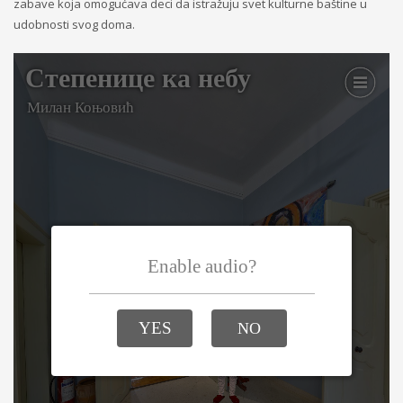
zabave koja omogućava deci da istražuju svet kulturne baštine u
udobnosti svog doma.