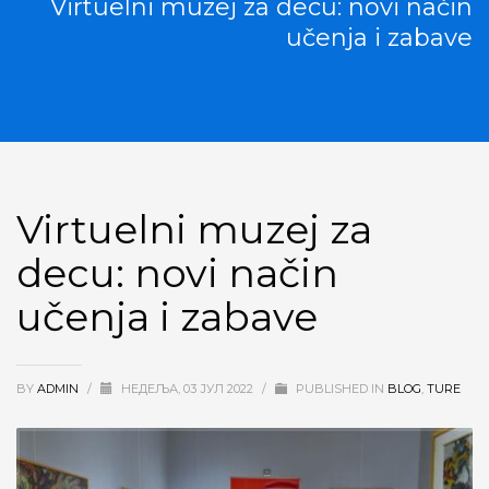
Virtuelni muzej za decu: novi način
učenja i zabave
Virtuelni muzej za
decu: novi način
učenja i zabave
BY
ADMIN
/
НЕДЕЉА, 03 ЈУЛ 2022
/
PUBLISHED IN
BLOG
,
TURE