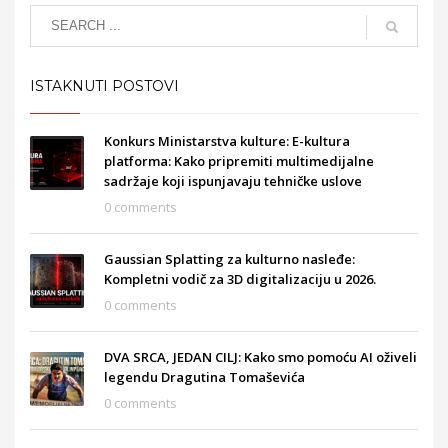
ISTAKNUTI POSTOVI
Konkurs Ministarstva kulture: E-kultura
platforma: Kako pripremiti multimedijalne
sadržaje koji ispunjavaju tehničke uslove
0 comments
Gaussian Splatting za kulturno nasleđe:
Kompletni vodič za 3D digitalizaciju u 2026.
0 comments
DVA SRCA, JEDAN CILJ: Kako smo pomoću AI oživeli
legendu Dragutina Tomaševića
0 comments