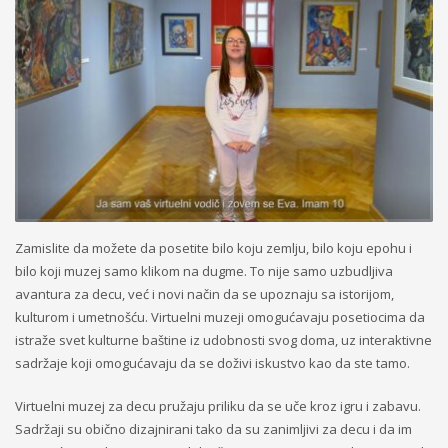
Zamislite da možete da posetite bilo koju zemlju, bilo koju epohu i
bilo koji muzej samo klikom na dugme. To nije samo uzbudljiva
avantura za decu, već i novi način da se upoznaju sa istorijom,
kulturom i umetnošću. Virtuelni muzeji omogućavaju posetiocima da
istraže svet kulturne baštine iz udobnosti svog doma, uz interaktivne
sadržaje koji omogućavaju da se doživi iskustvo kao da ste tamo.
Virtuelni muzej za decu pružaju priliku da se uče kroz igru i zabavu.
Sadržaji su obično dizajnirani tako da su zanimljivi za decu i da im