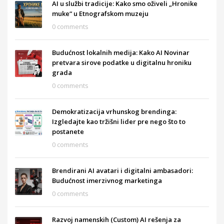
AI u službi tradicije: Kako smo oživeli „Hronike
muke“ u Etnografskom muzeju
0 comments
Budućnost lokalnih medija: Kako AI Novinar
pretvara sirove podatke u digitalnu hroniku
grada
0 comments
Demokratizacija vrhunskog brendinga:
Izgledajte kao tržišni lider pre nego što to
postanete
0 comments
Brendirani AI avatari i digitalni ambasadori:
Budućnost imerzivnog marketinga
0 comments
Razvoj namenskih (Custom) AI rešenja za