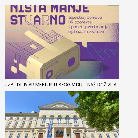
UZBUDLJIV VR MEETUP U BEOGRADU – NAŠ DOŽIVLJAJ