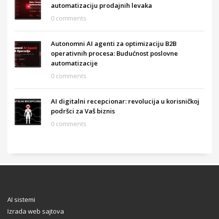
automatizaciju prodajnih levaka
0 comments
Autonomni AI agenti za optimizaciju B2B
operativnih procesa: Budućnost poslovne
automatizacije
0 comments
AI digitalni recepcionar: revolucija u korisničkoj
podršci za Vaš biznis
0 comments
AI sistemi
Izrada web sajtova