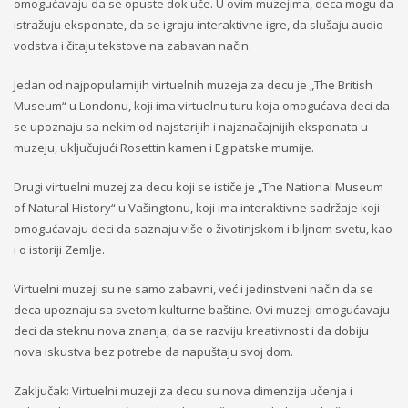
omogućavaju da se opuste dok uče. U ovim muzejima, deca mogu da
istražuju eksponate, da se igraju interaktivne igre, da slušaju audio
vodstva i čitaju tekstove na zabavan način.
Jedan od najpopularnijih virtuelnih muzeja za decu je „The British
Museum“ u Londonu, koji ima virtuelnu turu koja omogućava deci da
se upoznaju sa nekim od najstarijih i najznačajnijih eksponata u
muzeju, uključujući Rosettin kamen i Egipatske mumije.
Drugi virtuelni muzej za decu koji se ističe je „The National Museum
of Natural History“ u Vašingtonu, koji ima interaktivne sadržaje koji
omogućavaju deci da saznaju više o životinjskom i biljnom svetu, kao
i o istoriji Zemlje.
Virtuelni muzeji su ne samo zabavni, već i jedinstveni način da se
deca upoznaju sa svetom kulturne baštine. Ovi muzeji omogućavaju
deci da steknu nova znanja, da se razviju kreativnost i da dobiju
nova iskustva bez potrebe da napuštaju svoj dom.
Zaključak: Virtuelni muzeji za decu su nova dimenzija učenja i