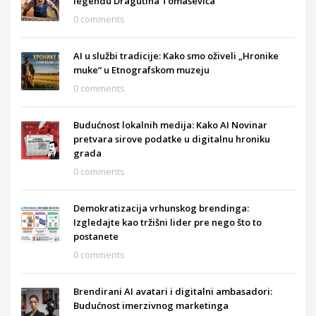
legendu Dragutina Tomaševića
0 comments
AI u službi tradicije: Kako smo oživeli „Hronike
muke“ u Etnografskom muzeju
0 comments
Budućnost lokalnih medija: Kako AI Novinar
pretvara sirove podatke u digitalnu hroniku
grada
0 comments
Demokratizacija vrhunskog brendinga:
Izgledajte kao tržišni lider pre nego što to
postanete
0 comments
Brendirani AI avatari i digitalni ambasadori:
Budućnost imerzivnog marketinga