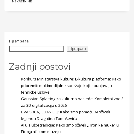
NEKRETNINE
Претрага
Претрага
Zadnji postovi
Konkurs Ministarstva kulture: E-kultura platforma: Kako
pripremiti multimedijalne sadržaje koji ispunjavaju
tehničke uslove
Gaussian Splatting za kulturno nasleđe: Kompletni vodič
za 3D digitalizaciju u 2026.
DVA SRCA, JEDAN CILJ: Kako smo pomoću AI oživeli
legendu Dragutina Tomaševića
AI u službi tradicije: Kako smo oživeli „Hronike muke“ u
Etnografskom muzeju