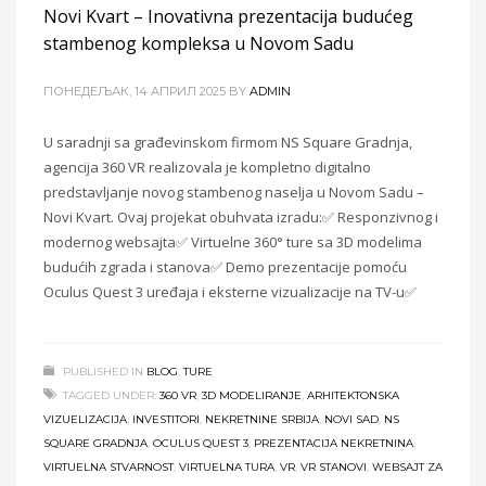
Novi Kvart – Inovativna prezentacija budućeg
stambenog kompleksa u Novom Sadu
ПОНЕДЕЉАК, 14 АПРИЛ 2025
BY
ADMIN
U saradnji sa građevinskom firmom NS Square Gradnja,
agencija 360 VR realizovala je kompletno digitalno
predstavljanje novog stambenog naselja u Novom Sadu –
Novi Kvart. Ovaj projekat obuhvata izradu:✅ Responzivnog i
modernog websajta✅ Virtuelne 360° ture sa 3D modelima
budućih zgrada i stanova✅ Demo prezentacije pomoću
Oculus Quest 3 uređaja i eksterne vizualizacije na TV-u✅
PUBLISHED IN
BLOG
,
TURE
TAGGED UNDER:
360 VR
,
3D MODELIRANJE
,
ARHITEKTONSKA
VIZUELIZACIJA
,
INVESTITORI
,
NEKRETNINE SRBIJA
,
NOVI SAD
,
NS
SQUARE GRADNJA
,
OCULUS QUEST 3
,
PREZENTACIJA NEKRETNINA
,
VIRTUELNA STVARNOST
,
VIRTUELNA TURA
,
VR
,
VR STANOVI
,
WEBSAJT ZA