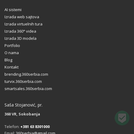
AI sistemi
Izrada web sajtova
Izrada virtuelnih tura
Izrada 360° videa
Izrada 3D modela
Portfolio
O nama
Blog
Kontakt
brending.360serbia.com
turvix.360serbia.com
smartsales.360serbia.com
Saša Stojanović, pr.
360 VR, Sokobanja
Telefon:
+381 63 8301000
Email:
360serbia@gmail.com