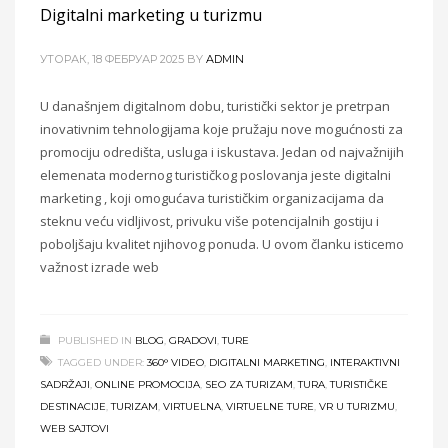
Digitalni marketing u turizmu
УТОРАК, 18 ФЕБРУАР 2025
BY
ADMIN
U današnjem digitalnom dobu, turistički sektor je pretrpan
inovativnim tehnologijama koje pružaju nove mogućnosti za
promociju odredišta, usluga i iskustava. Jedan od najvažnijih
elemenata modernog turističkog poslovanja jeste digitalni
marketing , koji omogućava turističkim organizacijama da
steknu veću vidljivost, privuku više potencijalnih gostiju i
poboljšaju kvalitet njihovog ponuda. U ovom članku isticemo
važnost izrade web
PUBLISHED IN
BLOG
,
GRADOVI
,
TURE
TAGGED UNDER:
360° VIDEO
,
DIGITALNI MARKETING
,
INTERAKTIVNI
SADRŽAJI
,
ONLINE PROMOCIJA
,
SEO ZA TURIZAM
,
TURA
,
TURISTIČKE
DESTINACIJE
,
TURIZAM
,
VIRTUELNA
,
VIRTUELNE TURE
,
VR U TURIZMU
,
WEB SAJTOVI