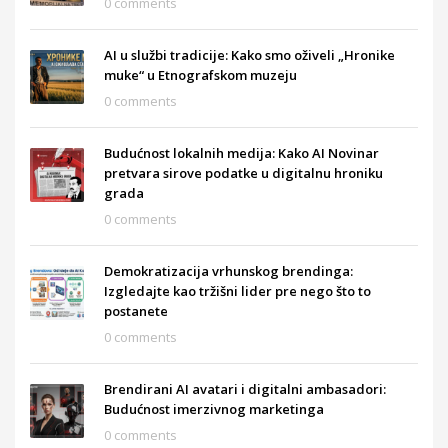
0 comments
AI u službi tradicije: Kako smo oživeli „Hronike
muke“ u Etnografskom muzeju
0 comments
Budućnost lokalnih medija: Kako AI Novinar
pretvara sirove podatke u digitalnu hroniku
grada
0 comments
Demokratizacija vrhunskog brendinga:
Izgledajte kao tržišni lider pre nego što to
postanete
0 comments
Brendirani AI avatari i digitalni ambasadori:
Budućnost imerzivnog marketinga
0 comments