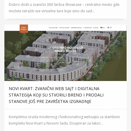
Dobro došli u zvanični 360 Serbia Showcase – centralno mesto gde
možete istražiti sve virtuelne ture koje smo do sad...
NOVI KVART: ZVANIČNI WEB SAJT I DIGITALNA
STRATEGIJA KOJI SU STVORILI BREND I PRODALI
STANOVE JOŠ PRE ZAVRŠETKA IZGRADNJE
Kompletna izrada modernog i funkcionalnog websajta za stambeni
kompleks Novi Kvart u Novom Sadu. Dizajniran za lakoć...