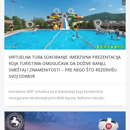
VIRTUELNA TURA SOKOBANJE: IMERZIVNA PREZENTACIJA
KOJA TURISTIMA OMOGUĆAVA DA DOŽIVE BANJU,
SMEŠTAJ I ZNAMENITOSTI – PRE NEGO ŠTO REZERVIŠU
SVOJ ODMOR
Inovativna 360° virtuelna tura Sokobanje koja korisnicima
omogućava istraživanje prirodnih lepota, kulturno-istorijs...