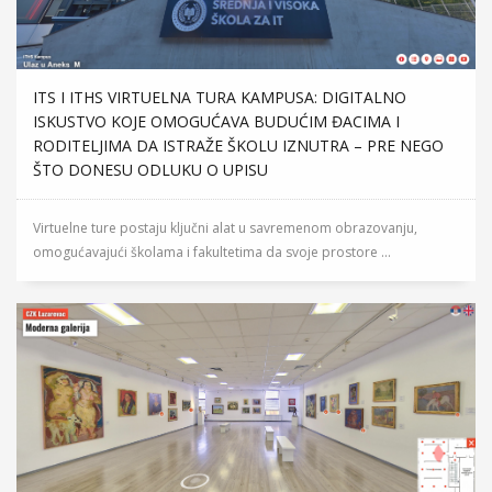
ITS I ITHS VIRTUELNA TURA KAMPUSA: DIGITALNO
ISKUSTVO KOJE OMOGUĆAVA BUDUĆIM ĐACIMA I
RODITELJIMA DA ISTRAŽE ŠKOLU IZNUTRA – PRE NEGO
ŠTO DONESU ODLUKU O UPISU
Virtuelne ture postaju ključni alat u savremenom obrazovanju,
omogućavajući školama i fakultetima da svoje prostore ...