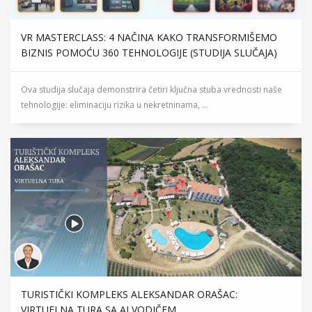
VR MASTERCLASS: 4 NAČINA KAKO TRANSFORMIŠEMO
BIZNIS POMOĆU 360 TEHNOLOGIJE (STUDIJA SLUČAJA)
Ova studija slučaja demonstrira četiri ključna stuba vrednosti naše
tehnologije: eliminaciju rizika u nekretninama, ...
TURISTIČKI KOMPLEKS ALEKSANDAR ORAŠAC:
VIRTUELNA TURA SA AI VODIČEM