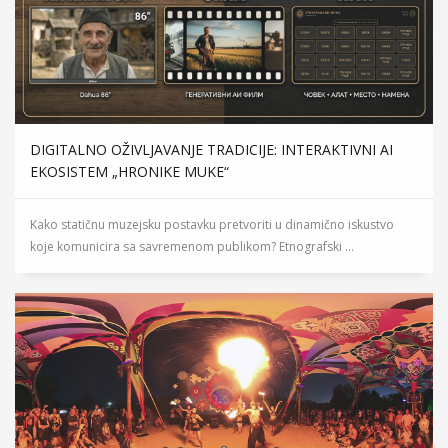
DIGITALNO OŽIVLJAVANJE TRADICIJE: INTERAKTIVNI AI
EKOSISTEM „HRONIKE MUKE“
Kako statičnu muzejsku postavku pretvoriti u dinamično iskustvo
koje komunicira sa savremenom publikom? Etnografski ...