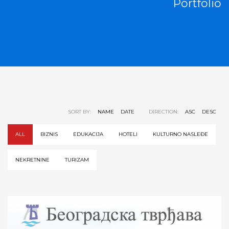
Portfolio
SORT BY:
NAME
DATE
DIRECTION:
ASC
DESC
ALL
BIZNIS
EDUKACIJA
HOTELI
KULTURNO NASLEĐE
NEKRETNINE
TURIZAM