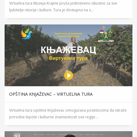
Virtuelna tura Muzeja Krajine pruža jedinstveno iskustvo za sve
ljubitelje istorije i kulture. Tura je dostupna na s...
OPŠTINA KNJAŽEVAC – VIRTUELNA TURA
Virtuelna tura opštine Knjaževac omogućava posetiocima da istraže
prirodne lepote i kulturne znamenitosti ove regije...