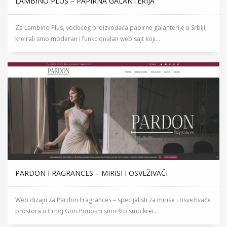
LAMBINO PLUS – PAPIRNA GALANTERIJA
Za Lambino Plus, vodećeg proizvođača papirne galanterije u Srbiji,
kreirali smo moderan i funkcionalan web sajt koji...
PARDON FRAGRANCES – MIRISI I OSVEŽIVAČI
Web dizajn za Pardon Fragrances – specijalisti za mirise i osveživače
prostora u Crnoj Gori Ponosni smo što smo krei...