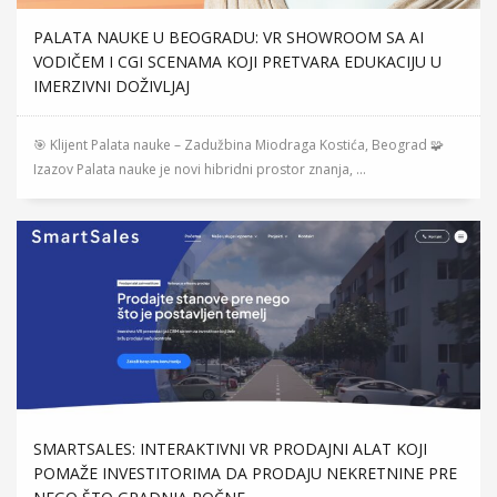
PALATA NAUKE U BEOGRADU: VR SHOWROOM SA AI
VODIČEM I CGI SCENAMA KOJI PRETVARA EDUKACIJU U
IMERZIVNI DOŽIVLJAJ
🎯 Klijent Palata nauke – Zadužbina Miodraga Kostića, Beograd 🧩
Izazov Palata nauke je novi hibridni prostor znanja, ...
SMARTSALES: INTERAKTIVNI VR PRODAJNI ALAT KOJI
POMAŽE INVESTITORIMA DA PRODAJU NEKRETNINE PRE