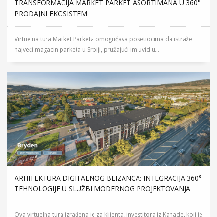
TRANSFORMACIJA MARKET PARKET ASORTIMANA U 360°
PRODAJNI EKOSISTEM
Virtuelna tura Market Parketa omogućava posetiocima da istraže
najveći magacin parketa u Srbiji, pružajući im uvid u...
ARHITEKTURA DIGITALNOG BLIZANCA: INTEGRACIJA 360°
TEHNOLOGIJE U SLUŽBI MODERNOG PROJEKTOVANJA
Ova virtuelna tura izrađena je za klijenta, investitora iz Kanade, koji je