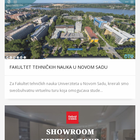
FAKULTET TEHNIČKIH NAUKA U NOVOM SADU
Za Fakultet tehničkih nauka Univerziteta u Novom Sadu, kreirali smo
sveobuhvatnu virtuelnu turu koja omogućava stude...